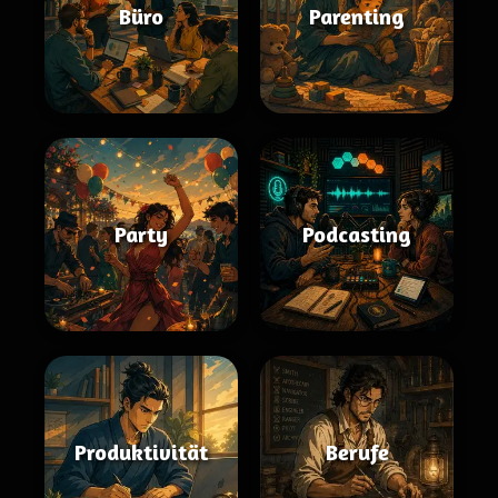
Büro
Parenting
Party
Podcasting
Produktivität
Berufe