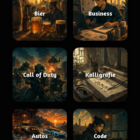
Bier
Business
Call of Duty
Kalligrafie
Autos
Code