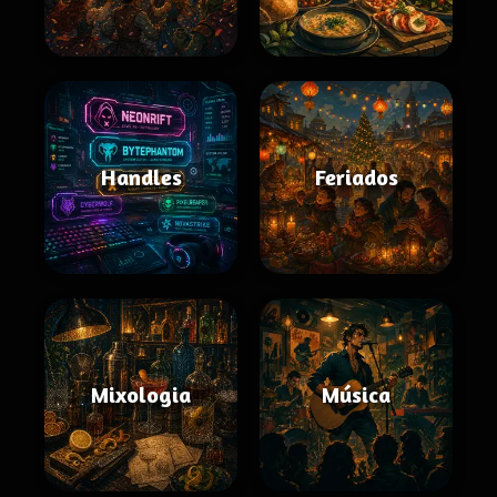
Handles
Feriados
Mixologia
Música