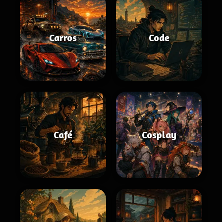
Carros
Code
Café
Cosplay