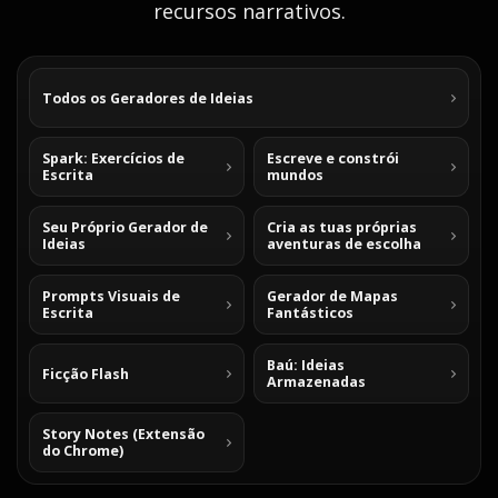
recursos narrativos.
Todos os Geradores de Ideias
Spark: Exercícios de
Escreve e constrói
Escrita
mundos
Seu Próprio Gerador de
Cria as tuas próprias
Ideias
aventuras de escolha
Prompts Visuais de
Gerador de Mapas
Escrita
Fantásticos
Baú: Ideias
Ficção Flash
Armazenadas
Story Notes (Extensão
do Chrome)