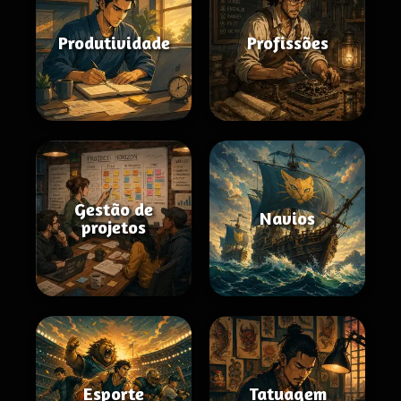
Produtividade
Profissões
Gestão de
Navios
projetos
Esporte
Tatuagem