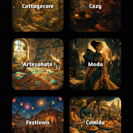
Cottagecore
Cozy
Artesanato
Moda
Festivais
Comida