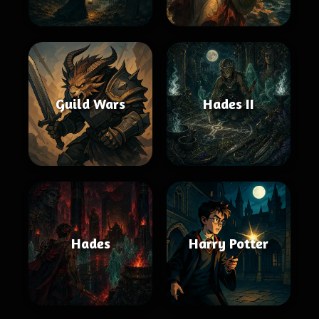
Guild Wars
Hades II
Hades
Harry Potter