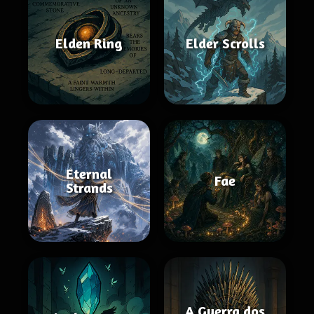
Elden Ring
Elder Scrolls
Eternal
Fae
Strands
A Guerra dos