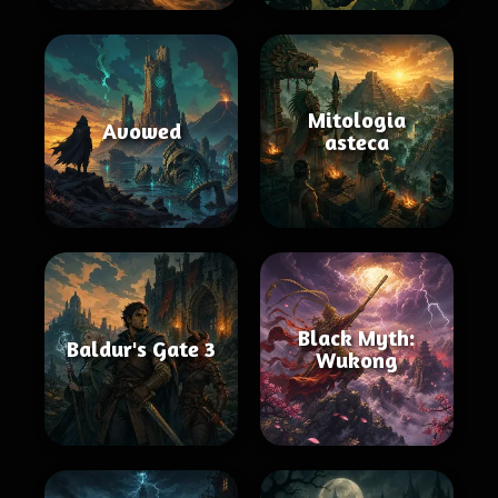
Mitologia
Avowed
asteca
Black Myth:
Baldur's Gate 3
Wukong