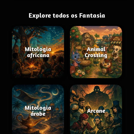
Explore todos os Fantasia
Mitologia
Animal
africana
Crossing
Mitologia
Arcane
árabe