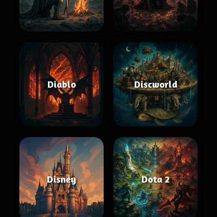
Diablo
Discworld
Disney
Dota 2