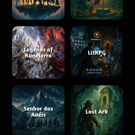
Legends of
LitRPG
Runeterra
Senhor dos
Lost Ark
Anéis