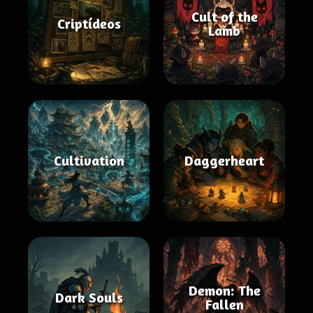
Cult of the
Criptídeos
Lamb
Cultivation
Daggerheart
Demon: The
Dark Souls
Fallen