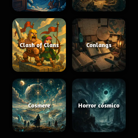
Clash of Clans
Conlangs
Cosmere
Horror cósmico