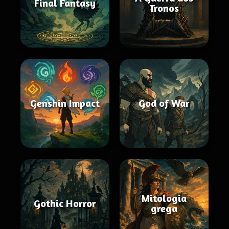
Final Fantasy
Tronos
Genshin Impact
God of War
Mitologia
Gothic Horror
grega