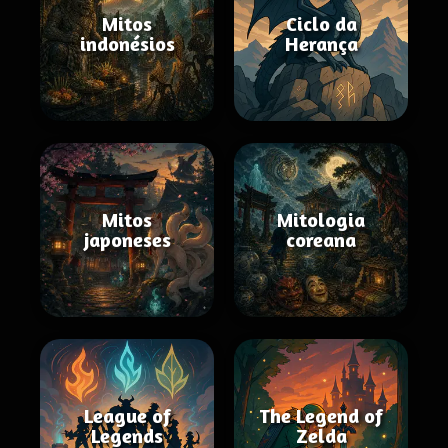
Mitos
Ciclo da
indonésios
Herança
Mitos
Mitologia
japoneses
coreana
League of
The Legend of
Legends
Zelda