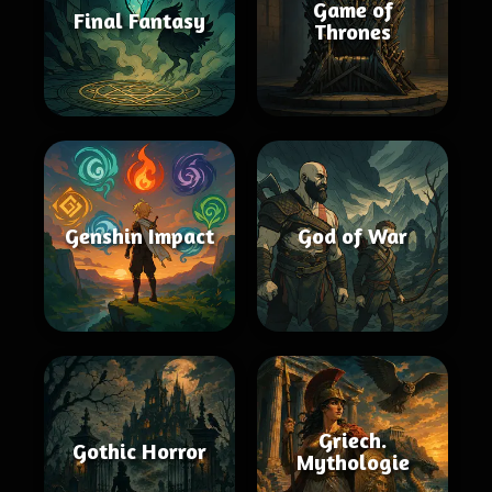
Game of
Final Fantasy
Thrones
Genshin Impact
God of War
Griech.
Gothic Horror
Mythologie