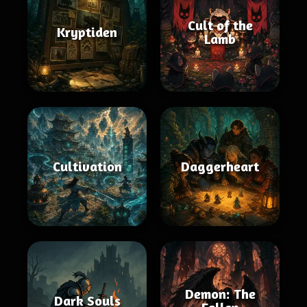
Cult of the
Kryptiden
Lamb
Cultivation
Daggerheart
Demon: The
Dark Souls