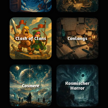
Clash of Clans
Conlangs
Kosmischer
Cosmere
Horror