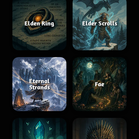
Elden Ring
Elder Scrolls
Eternal
Fae
Strands