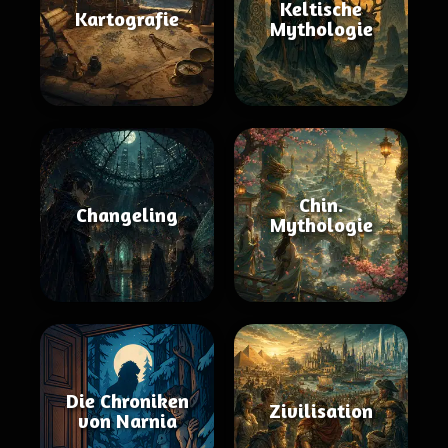
Keltische
Kartografie
Mythologie
Chin.
Changeling
Mythologie
Die Chroniken
Zivilisation
von Narnia