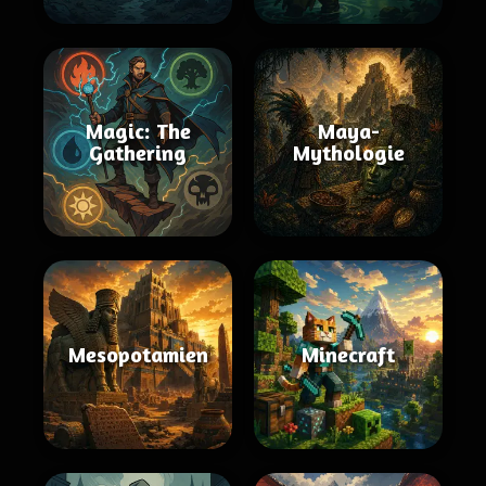
Magic: The
Maya-
Gathering
Mythologie
Mesopotamien
Minecraft