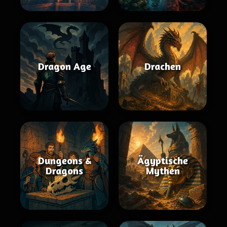
Dragon Age
Drachen
Dungeons &
Ägyptische
Dragons
Mythen