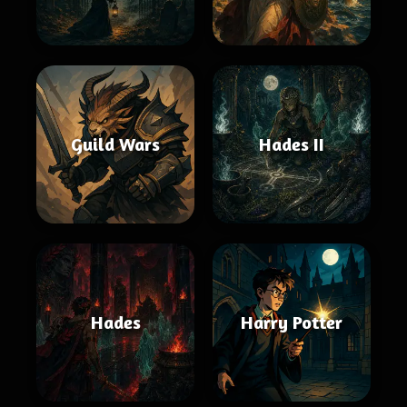
Guild Wars
Hades II
Hades
Harry Potter