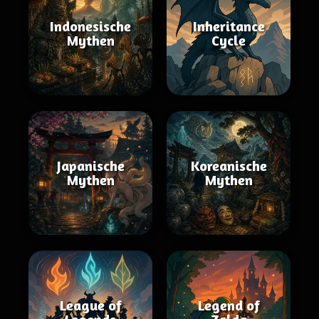
Indonesische
Inheritance
Mythen
Cycle
Japanische
Koreanische
Mythen
Mythen
League of
Legend of