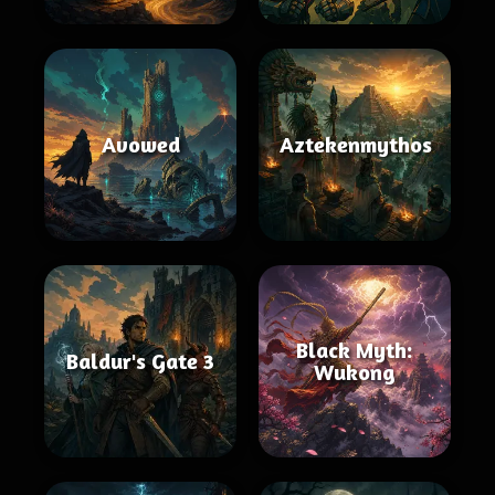
Avowed
Aztekenmythos
Black Myth:
Baldur's Gate 3
Wukong