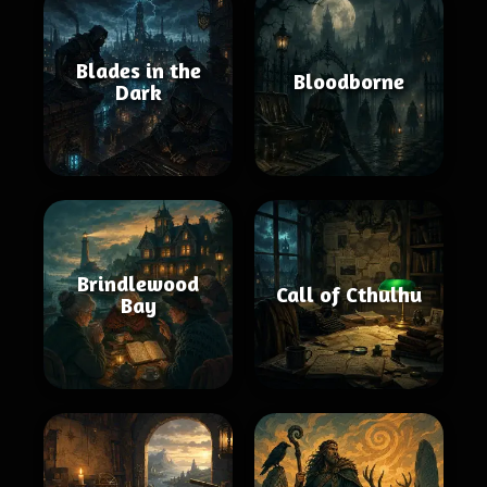
Blades in the
Bloodborne
Dark
Brindlewood
Call of Cthulhu
Bay