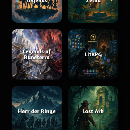
Legends
Zelda
Legends of
LitRPG
Runeterra
Herr der Ringe
Lost Ark