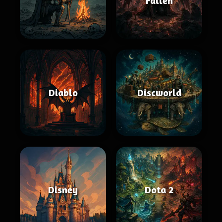
Fallen
Diablo
Discworld
Disney
Dota 2