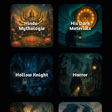
Hindu-
His Dark
Mythologie
Materials
Hollow Knight
Horror