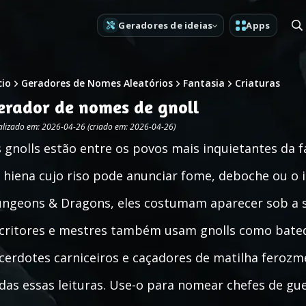
Geradores de ideias
Apps
cio
Geradores de Nomes Aleatórios
Fantasia
Criaturas
erador de nomes de gnoll
alizado em: 2026-04-26 (criado em: 2026-04-26)
 gnolls estão entre os povos mais inquietantes da 
 hiena cujo riso pode anunciar fome, deboche ou o 
ngeons & Dragons, eles costumam aparecer sob a
critores e mestres também usam gnolls como bated
cerdotes carniceiros e caçadores de matilha ferozme
das essas leituras. Use-o para nomear chefes de gue