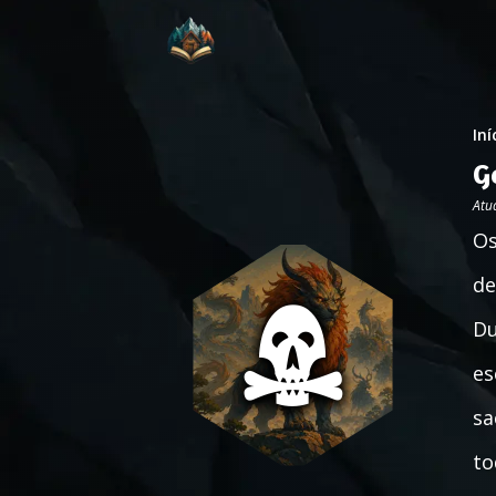
Iní
G
Atu
Os
de
Du
es
sa
to