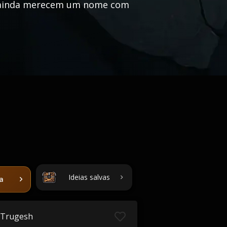
ue ainda merecem um nome com
Ideias salvas
ta
Trugesh