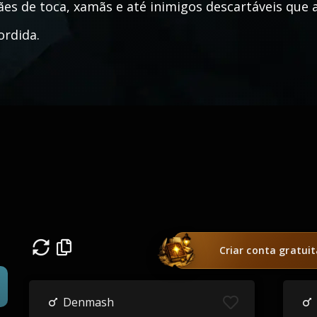
es de toca, xamãs e até inimigos descartáveis q
rdida.
Criar conta gratui
Denmash