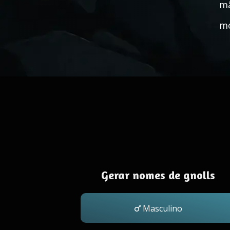
mã
mo
Gerar nomes de gnolls
Masculino