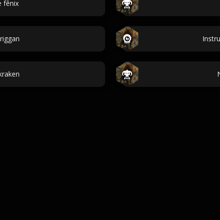
 fênix
riggan
Instr
kraken