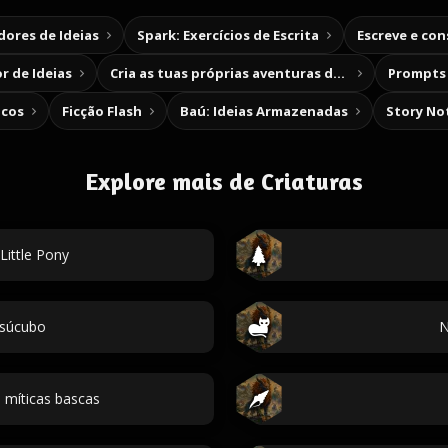
ores de Ideias
Spark: Exercícios de Escrita
Escreve e co
r de Ideias
Cria as tuas próprias aventuras de escolha
Prompts 
icos
Ficção Flash
Baú: Ideias Armazenadas
Story No
Explore mais de Criaturas
ittle Pony
súcubo
N
 míticas bascas