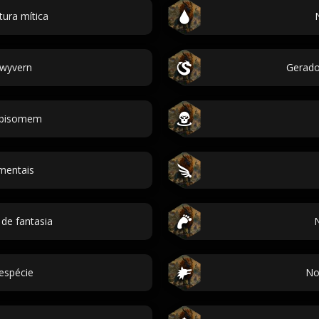
ura mítica
wyvern
Gerado
obisomem
mentais
de fantasia
espécie
No