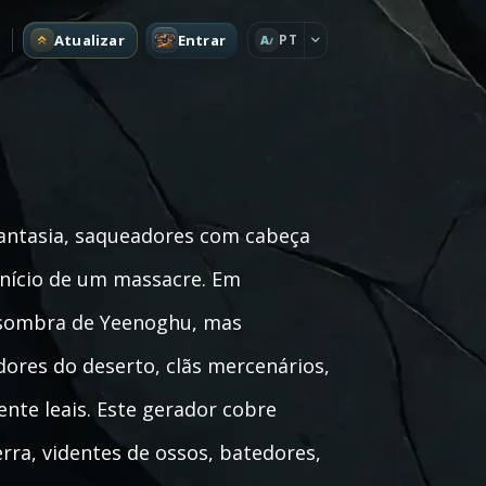
Atualizar
Entrar
PT
A
fantasia, saqueadores com cabeça
início de um massacre. Em
 sombra de Yeenoghu, mas
ores do deserto, clãs mercenários,
nte leais. Este gerador cobre
rra, videntes de ossos, batedores,