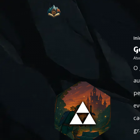
Iní
G
Atu
O 
au
pe
ev
ca
gr