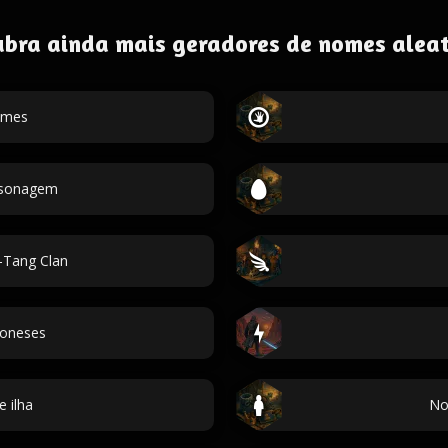
ubra ainda mais geradores de nomes aleat
omes
ersonagem
Tang Clan
oneses
 ilha
No