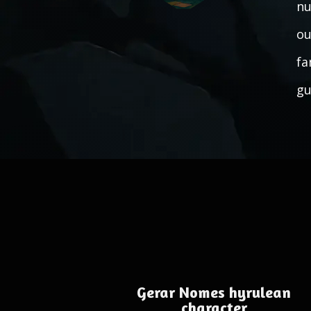
nu
ou
fa
gu
Gerar Nomes hyrulean
character