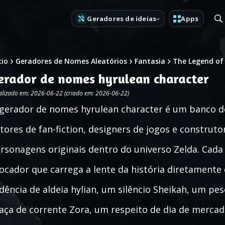
Geradores de ideias
Apps
cio
Geradores de Nomes Aleatórios
Fantasia
The Legend of
erador de nomes hyrulean character
alizado em: 2026-06-22 (criado em: 2026-06-22)
gerador de nomes hyrulean character é um banco d
tores de fan-fiction, designers de jogos e constru
rsonagens originais dentro do universo Zelda. Cad
ocador que carrega a lente da história diretament
dência de aldeia hylian, um silêncio Sheikah, um pe
aça de corrente Zora, um respeito de dia de merca