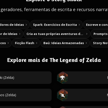
 geradores, ferramentas de escrita e recursos narrat
ores de Ideias
Spark: Exercícios de Escrita
Escreve e co
r de Ideias
Cria as tuas próprias aventuras de escolha
Prompts 
icos
Ficção Flash
Baú: Ideias Armazenadas
Story No
Explore mais de The Legend of Zelda
i (Zelda)
s (Zelda)