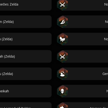
eões Zelda
No
 (Zelda)
N
 (Zelda)
No
h (Zelda)
 (Zelda)
Ger
eikah
N