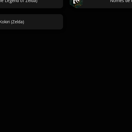
he Legend of Zelda)
Nomes de d
kiri (Zelda)