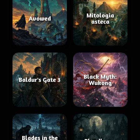
Mitologia
Avowed
asteca
Black Myth:
Baldur's Gate 3
Wukong
Blades in the