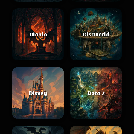
Diablo
Discworld
Disney
Dota 2