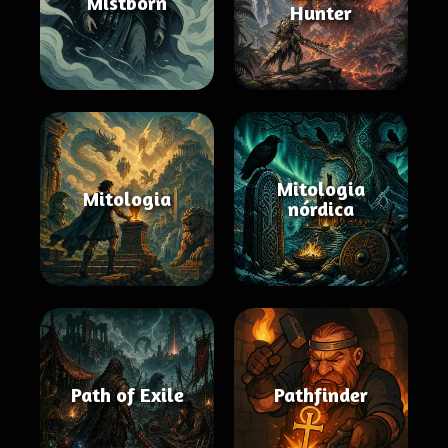
Mistborn
Hunter
Mitologia
Mitologia
nórdica
Path of Exile
Pathfinder