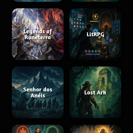
Legends of
LitRPG
Runeterra
Senhor dos
Lost Ark
Anéis