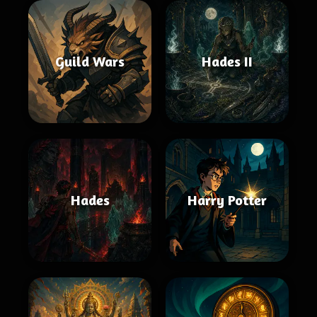
Guild Wars
Hades II
Hades
Harry Potter