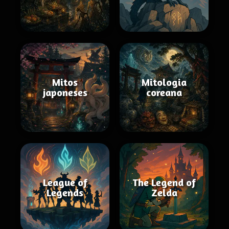
Mitos
Mitologia
japoneses
coreana
League of
The Legend of
Legends
Zelda