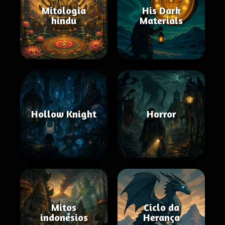
Mitologia
His Dark
hindu
Materials
Hollow Knight
Horror
Mitos
Ciclo da
indonésios
Herança