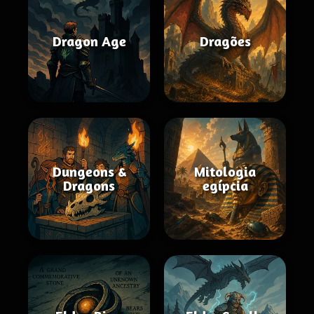
Dragon Age
Dragões
Dungeons &
Mitologia
Dragons
egípcia