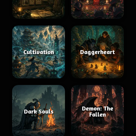
Cultivation
Daggerheart
Demon: The
Dark Souls
Fallen