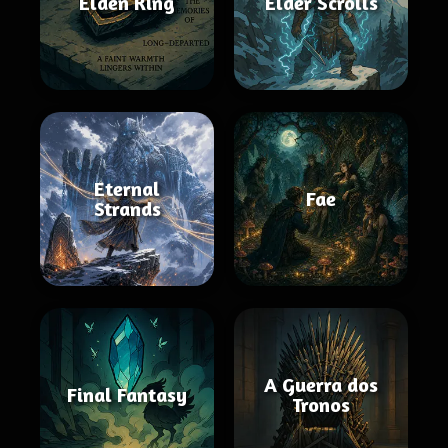
Elden Ring
Elder Scrolls
Eternal
Fae
Strands
A Guerra dos
Final Fantasy
Tronos