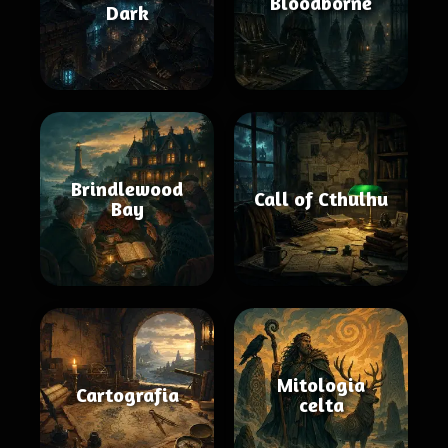
Bloodborne
Dark
Brindlewood
Call of Cthulhu
Bay
Mitologia
Cartografia
celta