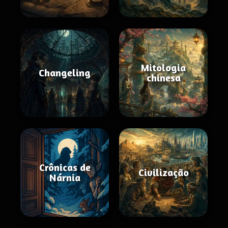
Mitologia
Changeling
chinesa
Crônicas de
Civilização
Nárnia