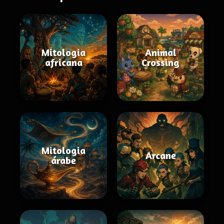
Mitologia
Animal
africana
Crossing
Mitologia
Arcane
árabe