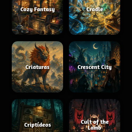
Cozy Fantasy
Cradle
Criaturas
Crescent City
Cult of the
Criptídeos
Lamb