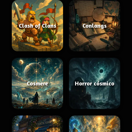
Clash of Clans
Conlangs
Cosmere
Horror cósmico