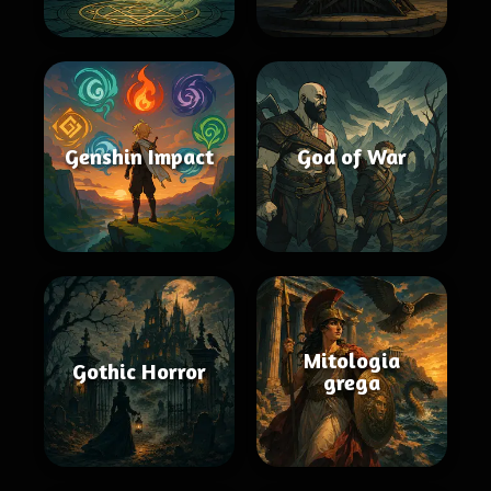
Genshin Impact
God of War
Mitologia
Gothic Horror
grega