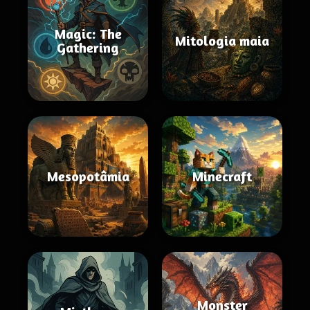
Magic: The
Mitologia maia
Gathering
Mesopotâmia
Minecraft
Monster