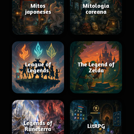
Mitos
Mitologia
japoneses
coreana
League of
The Legend of
Legends
Zelda
Legends of
LitRPG
Runeterra