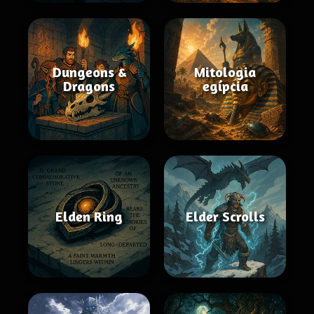
Dungeons &
Mitologia
Dragons
egípcia
Elden Ring
Elder Scrolls