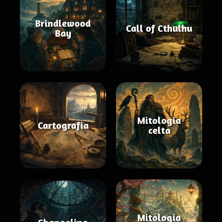
Brindlewood
Call of Cthulhu
Bay
Mitologia
Cartografia
celta
Mitologia