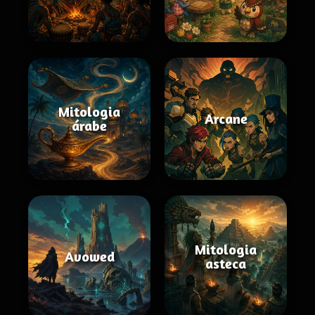
Mitologia
Arcane
árabe
Mitologia
Avowed
asteca