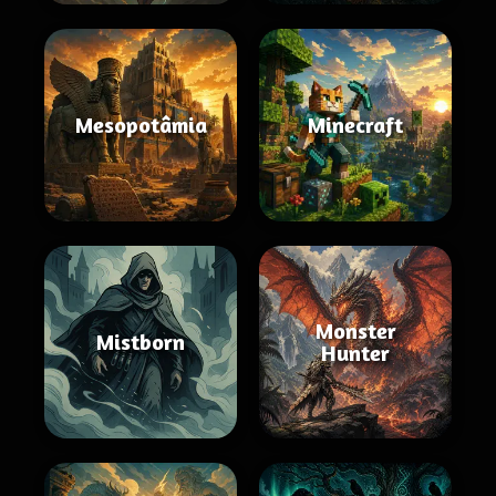
Mesopotâmia
Minecraft
Monster
Mistborn
Hunter