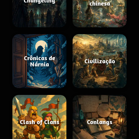
Changeling
chinesa
Crônicas de
Civilização
Nárnia
Clash of Clans
Conlangs