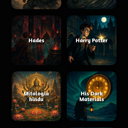
Hades
Harry Potter
Mitologia
His Dark
hindu
Materials