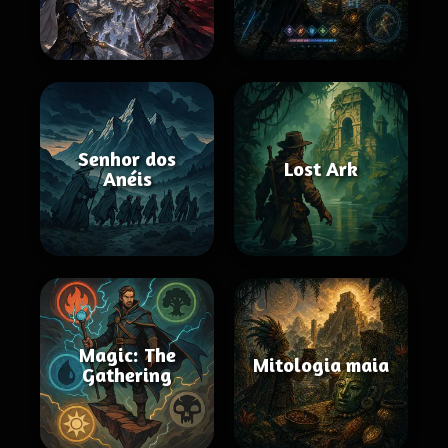
Senhor dos
Lost Ark
Anéis
Magic: The
Mitologia maia
Gathering