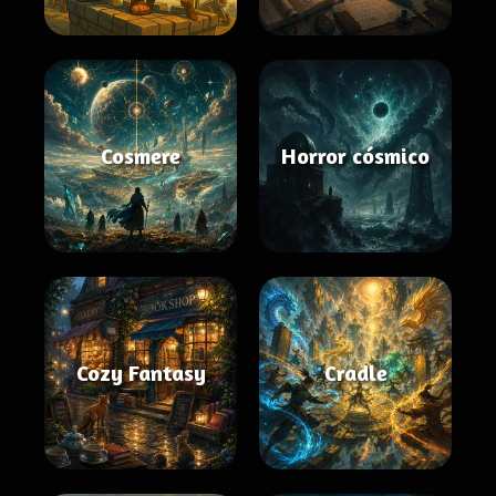
Cosmere
Horror cósmico
Cozy Fantasy
Cradle