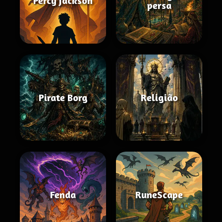
Percy Jackson
persa
Pirate Borg
Religião
Fenda
RuneScape