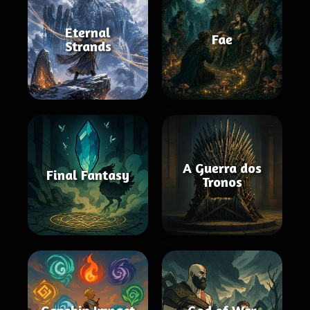
Eternal
Fae
Strands
A Guerra dos
Final Fantasy
Tronos