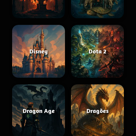
Disney
Dota 2
Dragon Age
Dragões