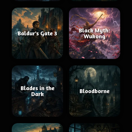
Black Myth:
Baldur's Gate 3
Wukong
Blades in the
Bloodborne
Dark