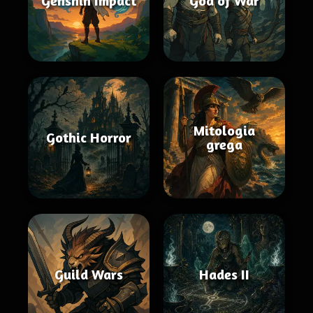
Genshin Impact
God of War
Mitologia
Gothic Horror
grega
Guild Wars
Hades II