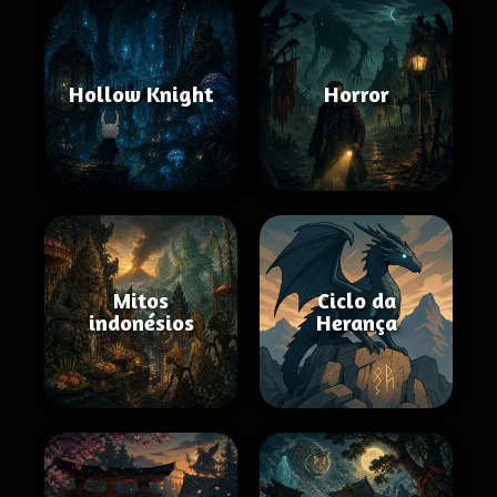
Hollow Knight
Horror
Mitos
Ciclo da
indonésios
Herança