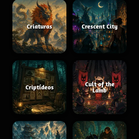
Criaturas
Crescent City
Cult of the
Criptídeos
Lamb