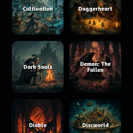
Cultivation
Daggerheart
Demon: The
Dark Souls
Fallen
Diablo
Discworld