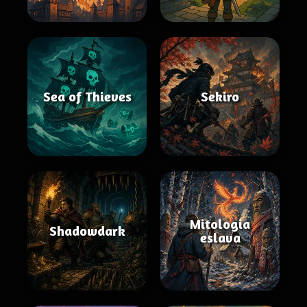
Sea of Thieves
Sekiro
Mitologia
Shadowdark
eslava