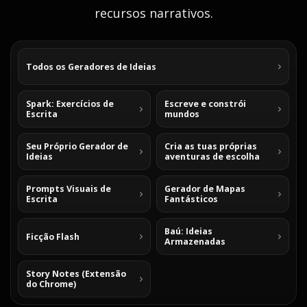
recursos narrativos.
Todos os Geradores de Ideias
Spark: Exercícios de
Escreve e constrói
Escrita
mundos
Seu Próprio Gerador de
Cria as tuas próprias
Ideias
aventuras de escolha
Prompts Visuais de
Gerador de Mapas
Escrita
Fantásticos
Baú: Ideias
Ficção Flash
Armazenadas
Story Notes (Extensão
do Chrome)