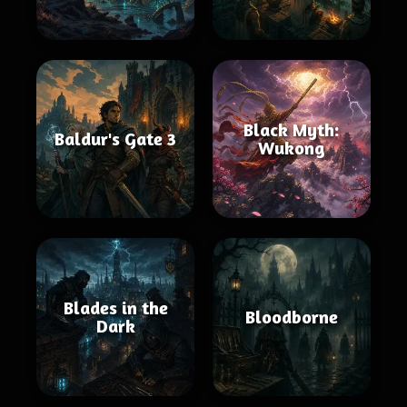
Black Myth:
Baldur's Gate 3
Wukong
Blades in the
Bloodborne
Dark