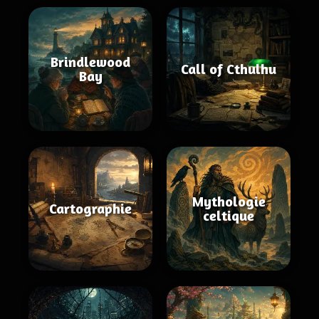
Brindlewood
Call of Cthulhu
Bay
Mythologie
Cartographie
celtique