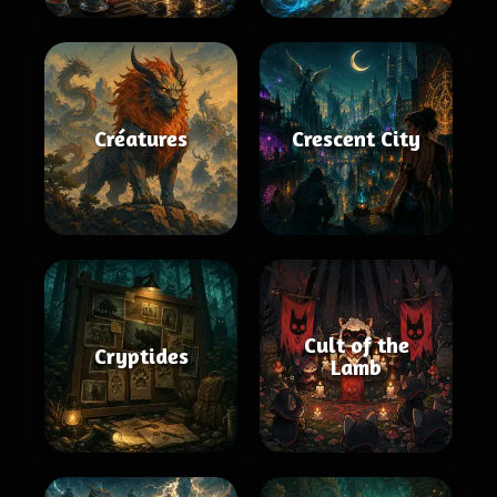
Créatures
Crescent City
Cult of the
Cryptides
Lamb