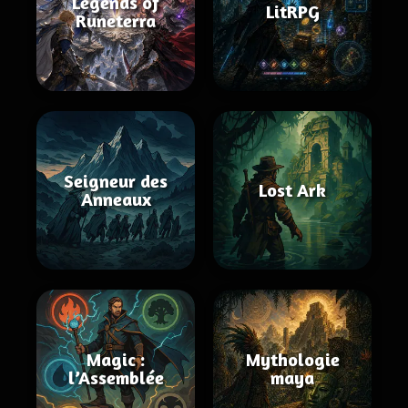
Legends of
LitRPG
Runeterra
Seigneur des
Lost Ark
Anneaux
Magic :
Mythologie
l’Assemblée
maya