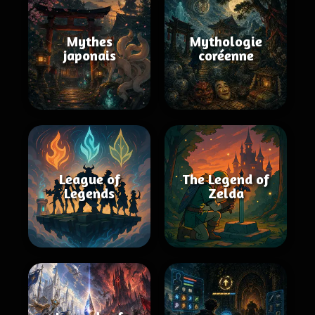
Mythes
Mythologie
japonais
coréenne
League of
The Legend of
Legends
Zelda