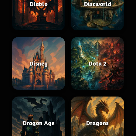
Diablo
Discworld
Disney
Dota 2
Dragon Age
Dragons