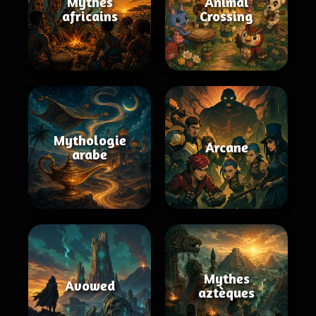
Mythes
Animal
africains
Crossing
Mythologie
Arcane
arabe
Mythes
Avowed
aztèques