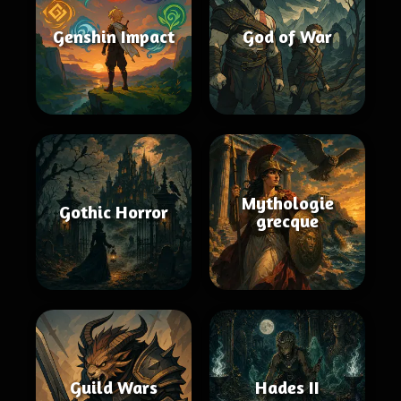
Genshin Impact
God of War
Mythologie
Gothic Horror
grecque
Guild Wars
Hades II