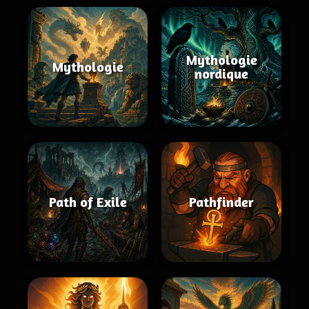
Mythologie
Mythologie
nordique
Path of Exile
Pathfinder