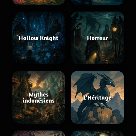
Hollow Knight
Horreur
Mythes
L’Héritage
indonésiens