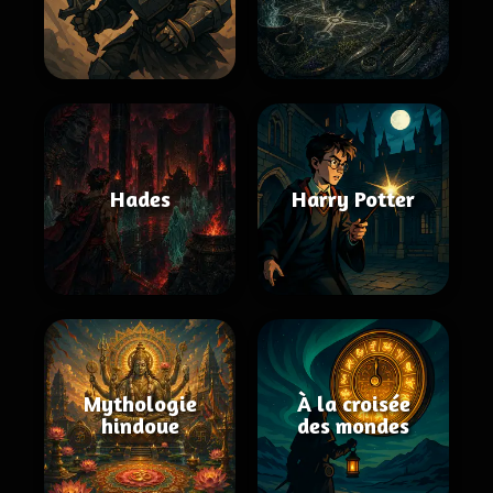
Hades
Harry Potter
Mythologie
À la croisée
hindoue
des mondes