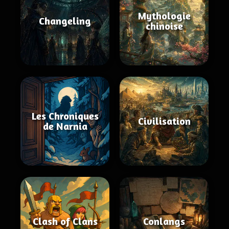
Mythologie
Changeling
chinoise
Les Chroniques
Civilisation
de Narnia
Clash of Clans
Conlangs