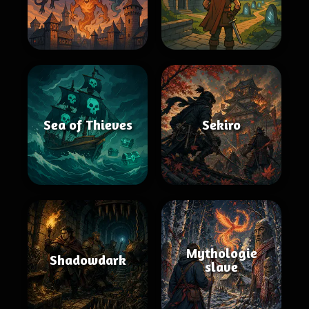
Sea of Thieves
Sekiro
Mythologie
Shadowdark
slave