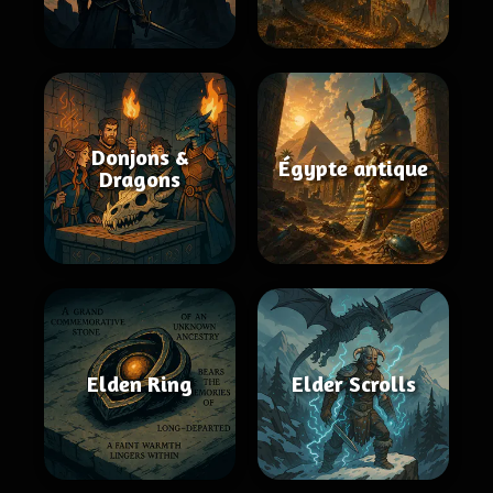
Donjons &
Égypte antique
Dragons
Elden Ring
Elder Scrolls