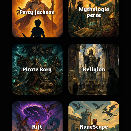
Mythologie
Percy Jackson
perse
Pirate Borg
Religion
Rift
RuneScape