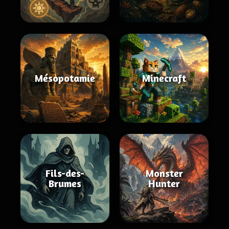
Mésopotamie
Minecraft
Fils-des-
Monster
Brumes
Hunter