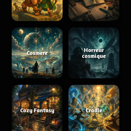
Horreur
Cosmere
cosmique
Cozy Fantasy
Cradle