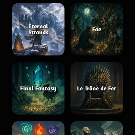
Eternal
Fae
Strands
Final Fantasy
Le Trône de Fer