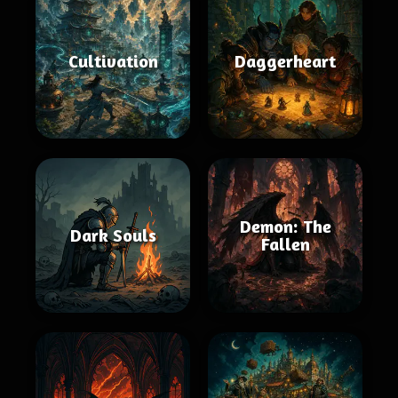
Cultivation
Daggerheart
Demon: The
Dark Souls
Fallen