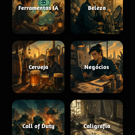
Ferramentas IA
Beleza
Cerveja
Negócios
Call of Duty
Caligrafia