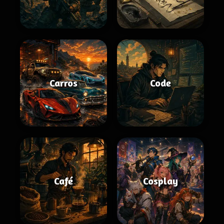
Carros
Code
Café
Cosplay