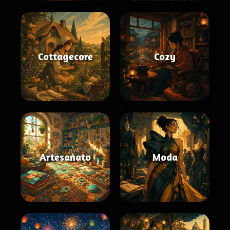
Cottagecore
Cozy
Artesanato
Moda