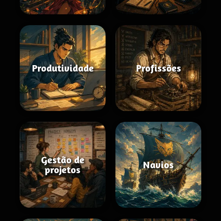
Produtividade
Profissões
Gestão de
Navios
projetos