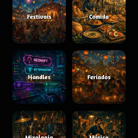
Festivais
Comida
Handles
Feriados
Mixologia
Música