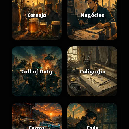
Cerveja
Negócios
Call of Duty
Caligrafia
Carros
Code