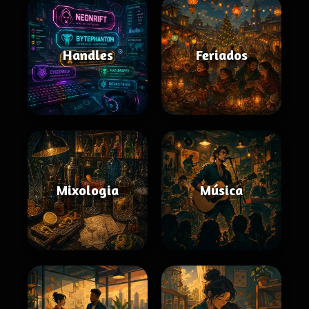
Handles
Feriados
Mixologia
Música