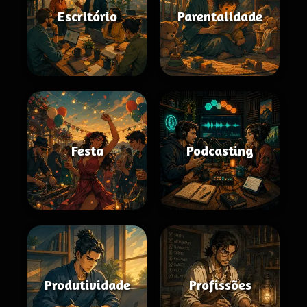
Escritório
Parentalidade
Festa
Podcasting
Produtividade
Profissões