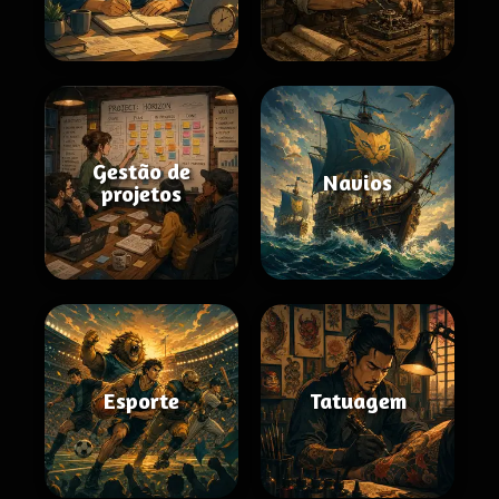
Gestão de
Navios
projetos
Esporte
Tatuagem