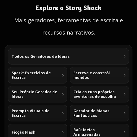
Explore o Story Shack
Mais geradores, ferramentas de escrita e
recursos narrativos.
Todos os Geradores de Ideias
Spark: Exercícios de
Escreve e constrói
Escrita
mundos
Seu Próprio Gerador de
Cria as tuas próprias
Ideias
aventuras de escolha
Prompts Visuais de
Gerador de Mapas
Escrita
Fantásticos
Baú: Ideias
Ficção Flash
Armazenadas