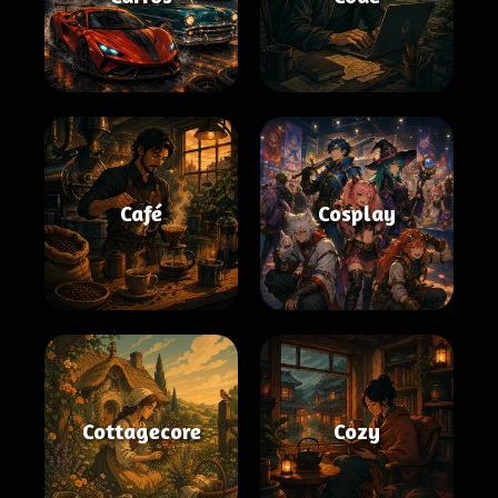
Café
Cosplay
Cottagecore
Cozy