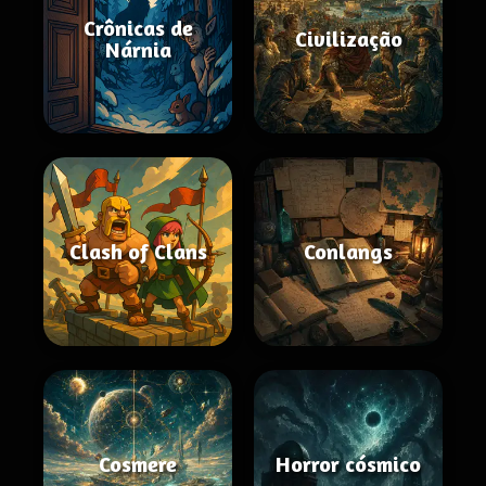
Crônicas de
Civilização
Nárnia
Clash of Clans
Conlangs
Cosmere
Horror cósmico