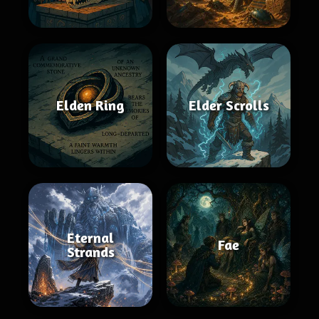
Elden Ring
Elder Scrolls
Eternal
Fae
Strands