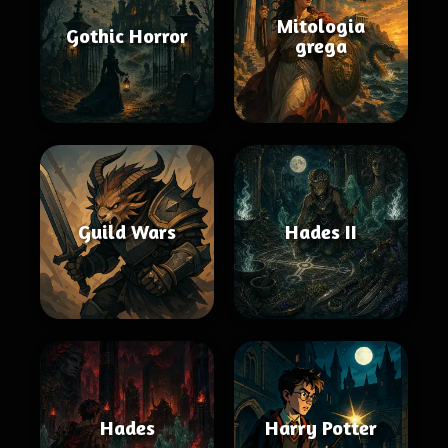
Mitologia
Gothic Horror
grega
Guild Wars
Hades II
Hades
Harry Potter