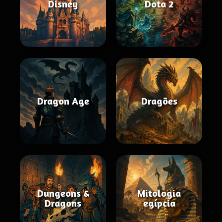
Disney
Dota 2
Dragon Age
Dragões
Dungeons &
Mitologia
Dragons
egípcia