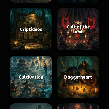
Cult of the
Criptídeos
Lamb
Cultivation
Daggerheart