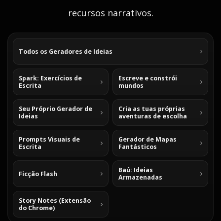
recursos narrativos.
Todos os Geradores de Ideias
Spark: Exercícios de
Escreve e constrói
Escrita
mundos
Seu Próprio Gerador de
Cria as tuas próprias
Ideias
aventuras de escolha
Prompts Visuais de
Gerador de Mapas
Escrita
Fantásticos
Baú: Ideias
Ficção Flash
Armazenadas
Story Notes (Extensão
do Chrome)