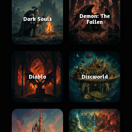
Demon: The
Dark Souls
Fallen
Diablo
Discworld