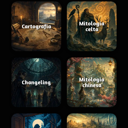
Mitologia
Cartografia
celta
Mitologia
Changeling
chinesa