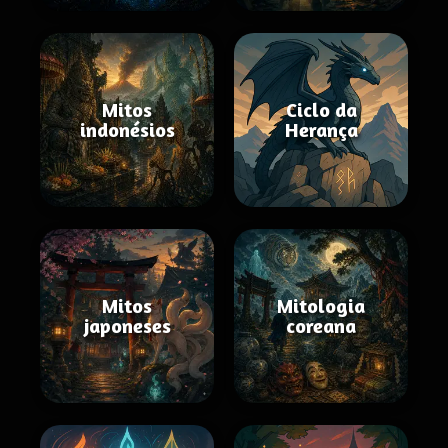
Mitos
Ciclo da
indonésios
Herança
Mitos
Mitologia
japoneses
coreana