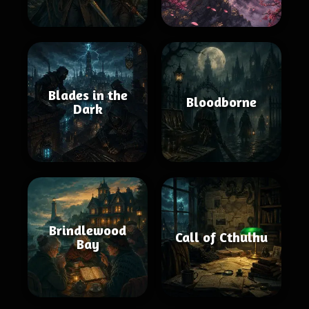
Blades in the
Bloodborne
Dark
Brindlewood
Call of Cthulhu
Bay