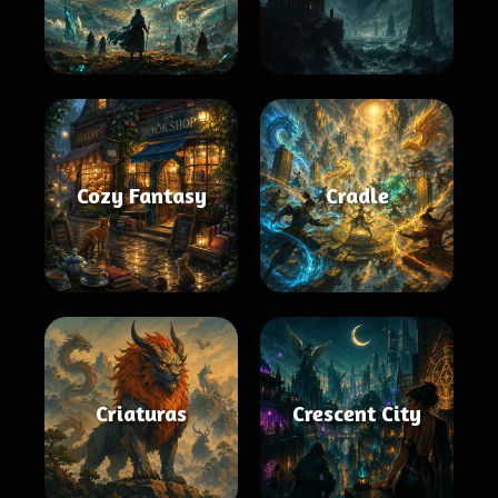
Cozy Fantasy
Cradle
Criaturas
Crescent City