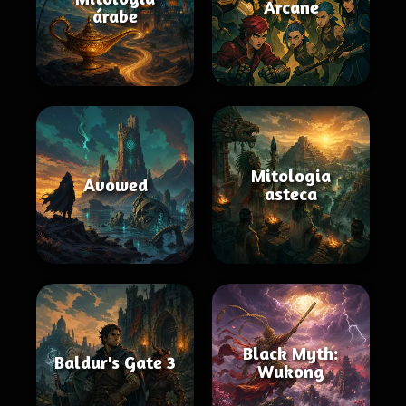
Arcane
árabe
Mitologia
Avowed
asteca
Black Myth:
Baldur's Gate 3
Wukong