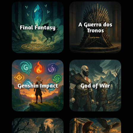
A Guerra dos
Final Fantasy
Tronos
Genshin Impact
God of War