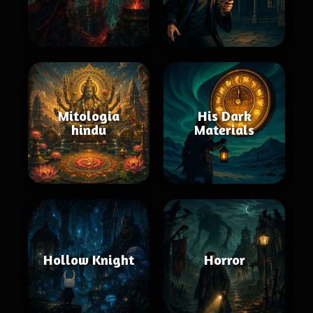
Mitologia
His Dark
hindu
Materials
Hollow Knight
Horror