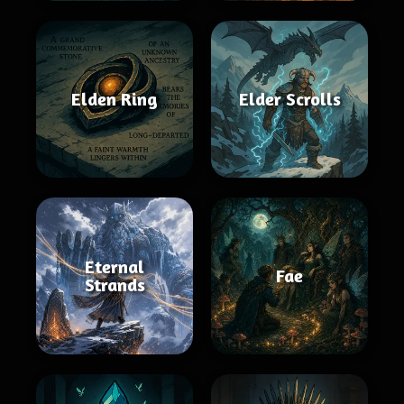
Elden Ring
Elder Scrolls
Eternal
Fae
Strands