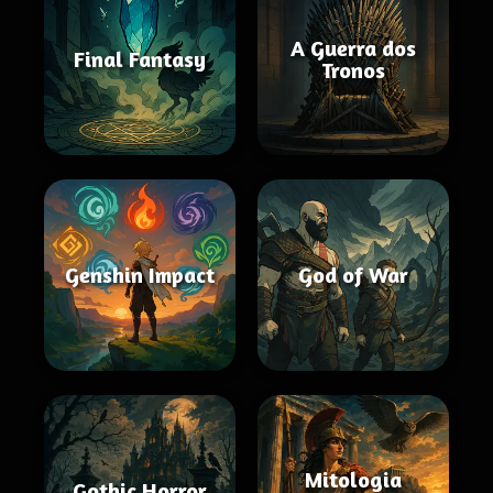
A Guerra dos
Final Fantasy
Tronos
Genshin Impact
God of War
Mitologia
Gothic Horror