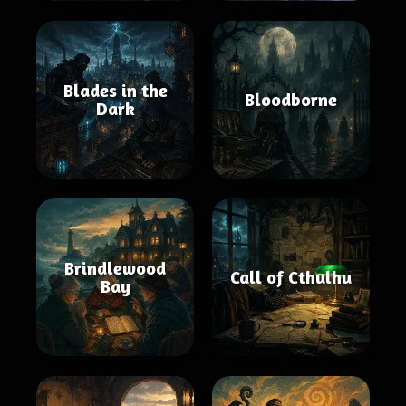
Blades in the
Bloodborne
Dark
Brindlewood
Call of Cthulhu
Bay