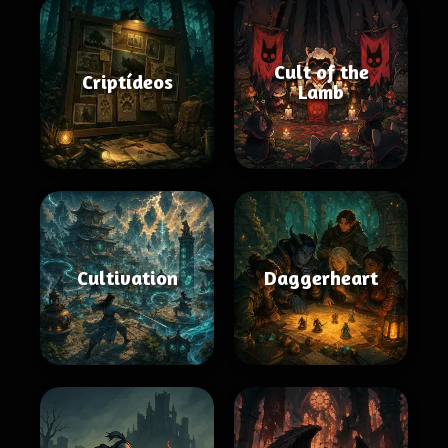
Cult of the
Criptídeos
Lamb
Cultivation
Daggerheart