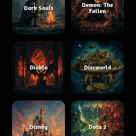
Demon: The
Dark Souls
Fallen
Diablo
Discworld
Disney
Dota 2