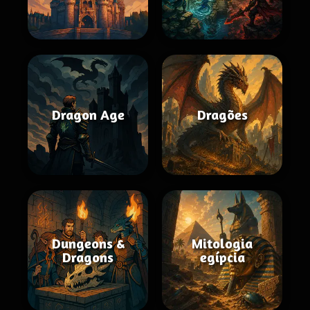
Dragon Age
Dragões
Dungeons &
Mitologia
Dragons
egípcia