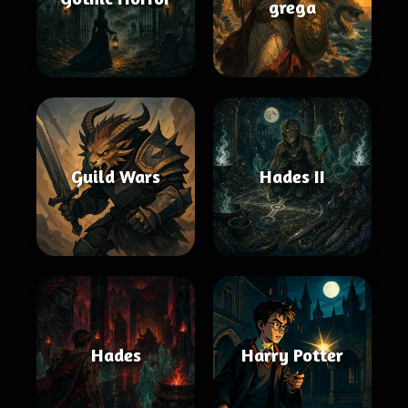
grega
Guild Wars
Hades II
Hades
Harry Potter