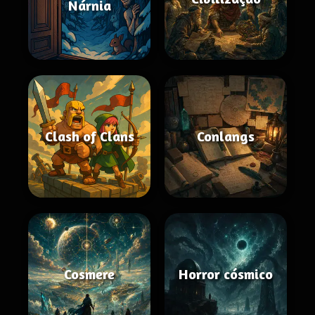
Nárnia
Clash of Clans
Conlangs
Cosmere
Horror cósmico