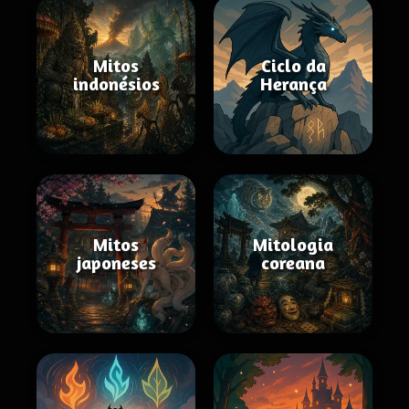
Mitos
Ciclo da
indonésios
Herança
Mitos
Mitologia
japoneses
coreana