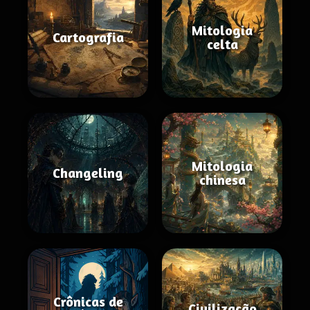
Mitologia
Cartografia
celta
Mitologia
Changeling
chinesa
Crônicas de
Civilização