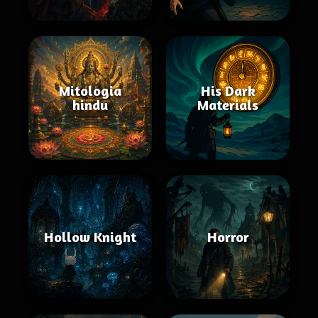
Mitologia
His Dark
hindu
Materials
Hollow Knight
Horror