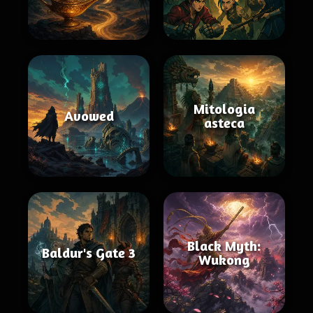
Mitologia
Avowed
asteca
Black Myth:
Baldur's Gate 3
Wukong