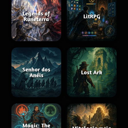
Legends of
LitRPG
Runeterra
Senhor dos
Lost Ark
Anéis
Magic: The