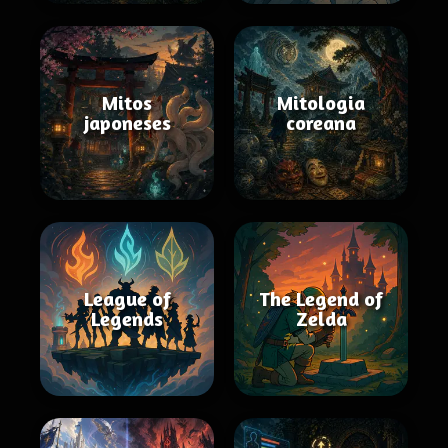
Mitos
Mitologia
japoneses
coreana
League of
The Legend of
Legends
Zelda