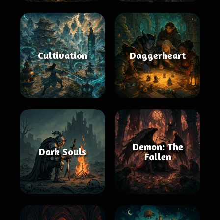
Cultivation
Daggerheart
Demon: The
Dark Souls
Fallen