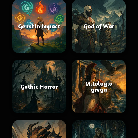
Genshin Impact
God of War
Mitologia
Gothic Horror
grega