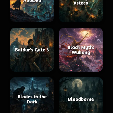
Avowed
asteca
Black Myth:
Baldur's Gate 3
Wukong
Blades in the
Bloodborne
Dark