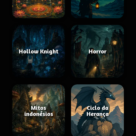
Hollow Knight
Horror
Mitos
Ciclo da
indonésios
Herança