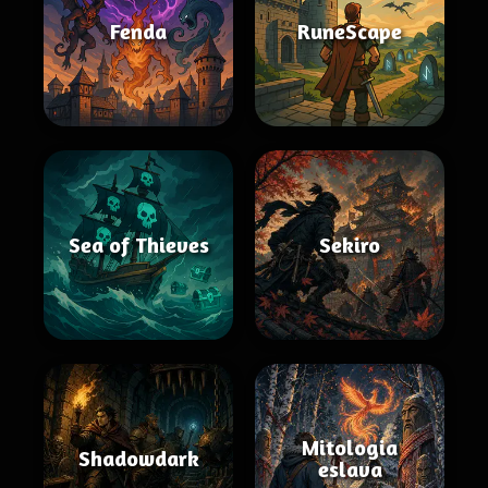
Fenda
RuneScape
Sea of Thieves
Sekiro
Mitologia
Shadowdark
eslava