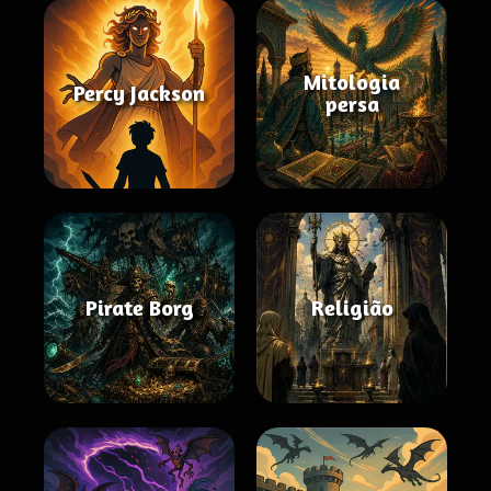
Mitologia
Percy Jackson
persa
Pirate Borg
Religião