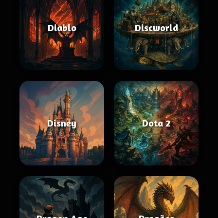
Diablo
Discworld
Disney
Dota 2