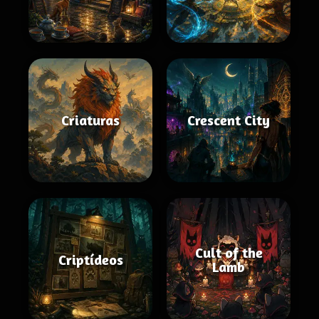
Criaturas
Crescent City
Cult of the
Criptídeos
Lamb