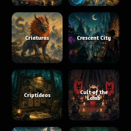
Criaturas
Crescent City
Cult of the
Criptídeos
Lamb