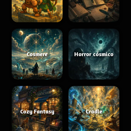
Cosmere
Horror cósmico
Cozy Fantasy
Cradle