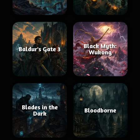
Black Myth:
Baldur's Gate 3
Wukong
Blades in the
Bloodborne
Dark