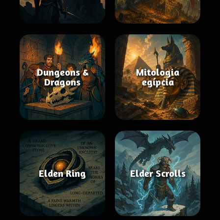
Dungeons &
Mitologia
Dragons
egípcia
Elden Ring
Elder Scrolls