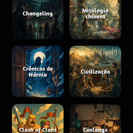
Mitologia
Changeling
chinesa
Crônicas de
Civilização
Nárnia
Clash of Clans
Conlangs