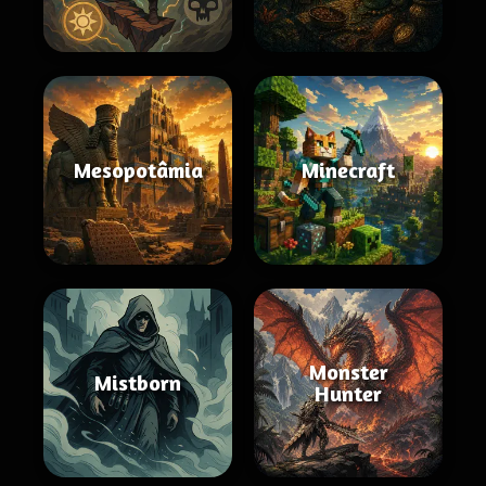
Mesopotâmia
Minecraft
Monster
Mistborn
Hunter