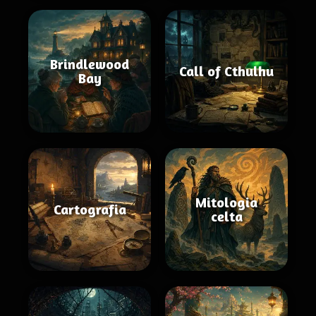
Brindlewood
Call of Cthulhu
Bay
Mitologia
Cartografia
celta