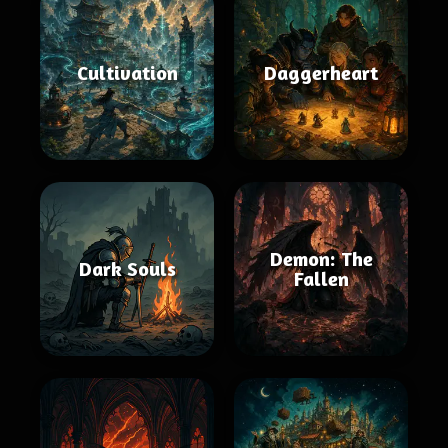
Cultivation
Daggerheart
Demon: The
Dark Souls
Fallen