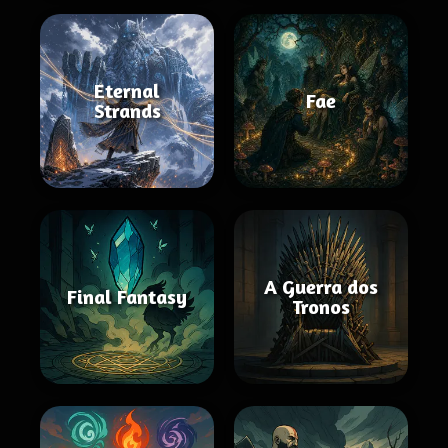
Eternal
Fae
Strands
A Guerra dos
Final Fantasy
Tronos