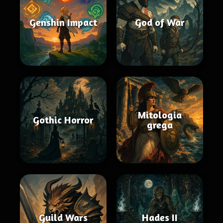
Genshin Impact
God of War
Mitologia
Gothic Horror
grega
Guild Wars
Hades II