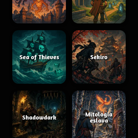
Sea of Thieves
Sekiro
Mitologia
Shadowdark
eslava