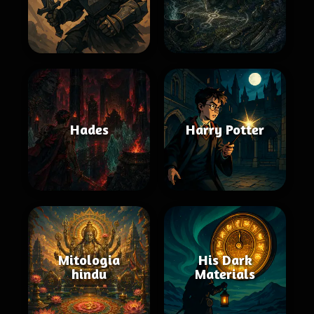
Hades
Harry Potter
Mitologia
His Dark
hindu
Materials