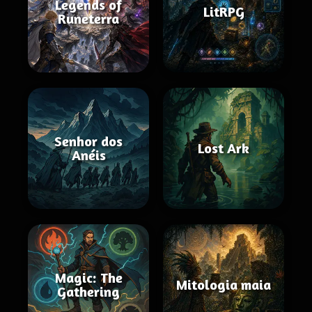
Legends of
LitRPG
Runeterra
Senhor dos
Lost Ark
Anéis
Magic: The
Mitologia maia
Gathering