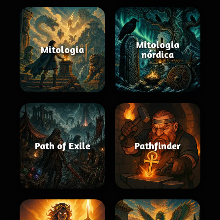
Mitologia
Mitologia
nórdica
Path of Exile
Pathfinder