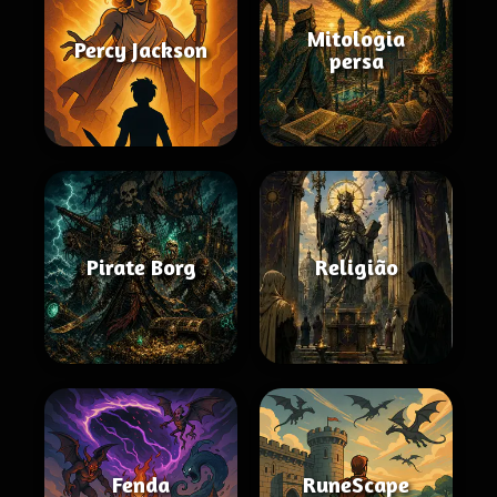
Mitologia
Percy Jackson
persa
Pirate Borg
Religião
Fenda
RuneScape