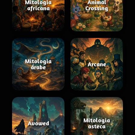
Mitologia
Animal
africana
Crossing
Mitologia
Arcane
árabe
Mitologia
Avowed
asteca