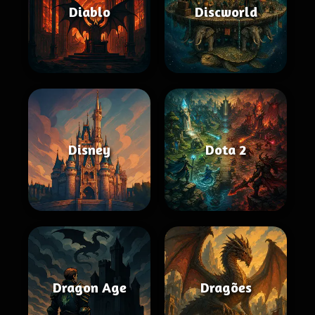
Diablo
Discworld
Disney
Dota 2
Dragon Age
Dragões