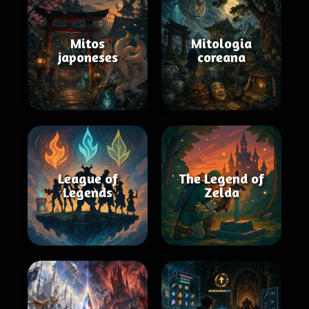
Mitos
Mitologia
japoneses
coreana
League of
The Legend of
Legends
Zelda