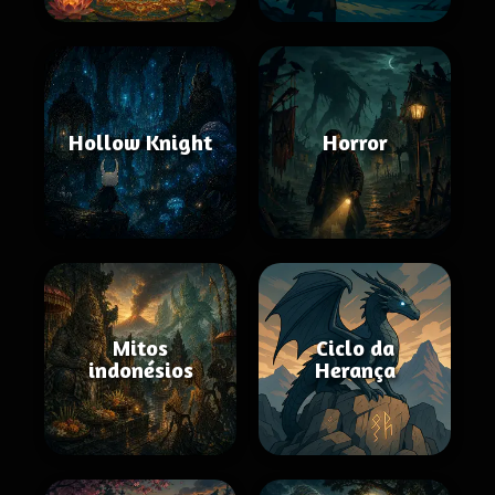
Hollow Knight
Horror
Mitos
Ciclo da
indonésios
Herança