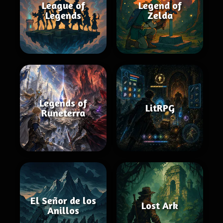
League of
Legend of
Legends
Zelda
Legends of
LitRPG
Runeterra
El Señor de los
Lost Ark
Anillos