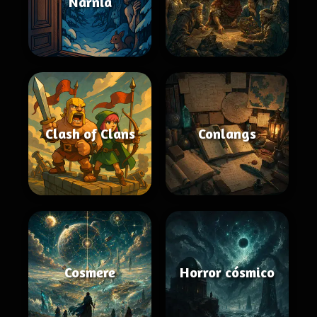
Narnia
Clash of Clans
Conlangs
Cosmere
Horror cósmico