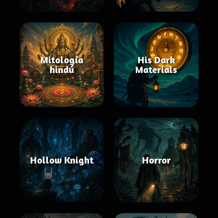
Mitología
His Dark
hindú
Materials
Hollow Knight
Horror