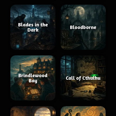
Blades in the
Bloodborne
Dark
Brindlewood
Call of Cthulhu
Bay