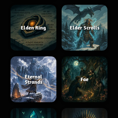
Elden Ring
Elder Scrolls
Eternal
Fae
Strands