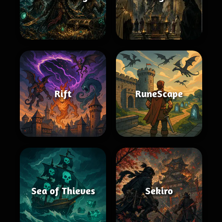
Rift
RuneScape
Sea of Thieves
Sekiro