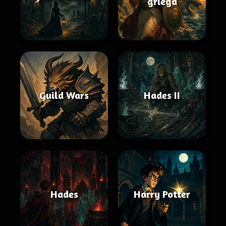
griega
Guild Wars
Hades II
Hades
Harry Potter