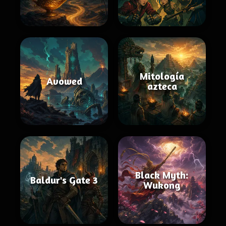
Mitología
Avowed
azteca
Black Myth:
Baldur's Gate 3
Wukong