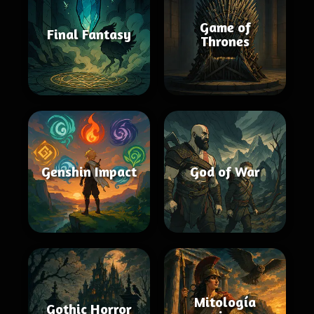
Game of
Final Fantasy
Thrones
Genshin Impact
God of War
Mitología
Gothic Horror