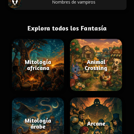
Nombres de vampiros
Explora todos los Fantasía
Mitología
Animal
africana
Crossing
Mitología
Arcane
árabe