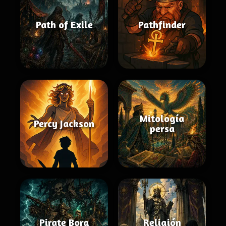
Path of Exile
Pathfinder
Mitología
Percy Jackson
persa
Pirate Borg
Religión