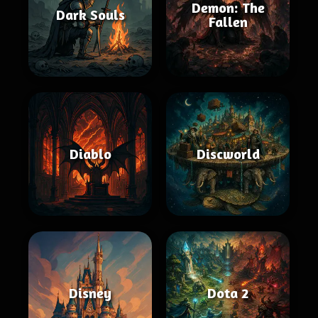
Demon: The
Dark Souls
Fallen
Diablo
Discworld
Disney
Dota 2