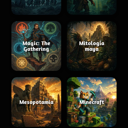
Magic: The
Mitología
Gathering
maya
Mesopotamia
Minecraft