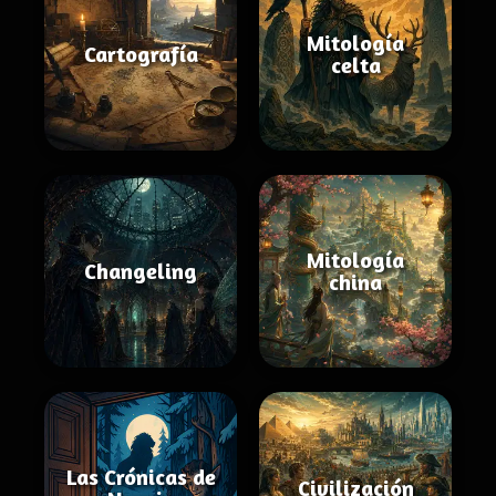
Mitología
Cartografía
celta
Mitología
Changeling
china
Las Crónicas de
Civilización