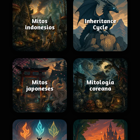
Mitos
Inheritance
indonesios
Cycle
Mitos
Mitología
japoneses
coreana