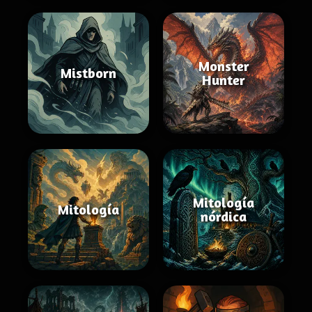
Monster
Mistborn
Hunter
Mitología
Mitología
nórdica