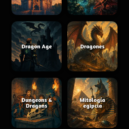
Dragon Age
Dragones
Dungeons &
Mitología
Dragons
egipcia