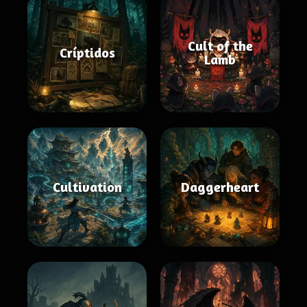
Cult of the
Críptidos
Lamb
Cultivation
Daggerheart