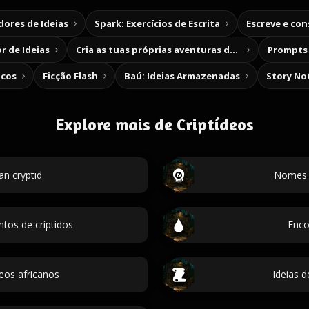
ores de Ideias
Spark: Exercícios de Escrita
Escreve e co
r de Ideias
Cria as tuas próprias aventuras de escolha
Prompts 
icos
Ficção Flash
Baú: Ideias Armazenadas
Story No
Explore mais de Criptídeos
an cryptid
Nomes d
tos de críptidos
Enco
eos africanos
Ideias 