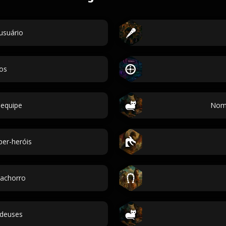
usuário
os
equipe
Nome
er-heróis
achorro
deuses