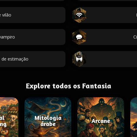
 vilão
vampiro
C
 de estimação
Explore todos os Fantasia
al
Mitologia
Arcane
ing
árabe