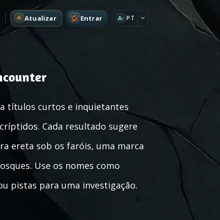
Atualizar
Entrar
PT
A
ncounter
 títulos curtos e inquietantes
 críptidos. Cada resultado sugere
a ereta sob os faróis, uma marca
e bosques. Use os nomes como
 ou pistas para uma investigação.