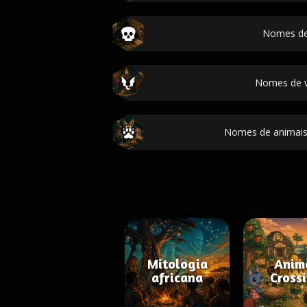
Nomes de
Nomes de 
Nomes de animais
Mitologia
Anim
africana
Cross