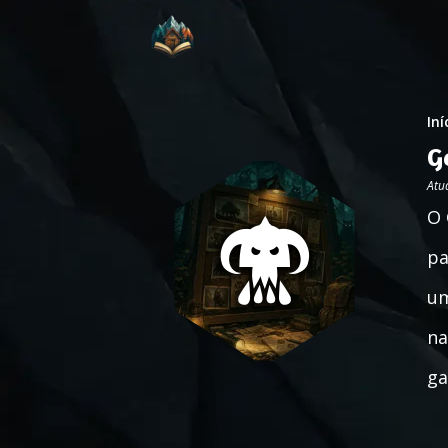
Iní
G
Atu
O 
pa
um
na
ga