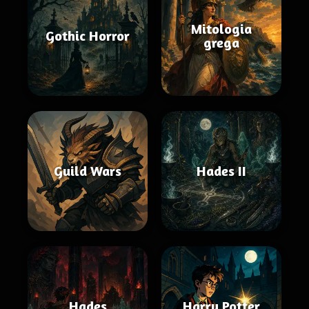
Mitologia
Gothic Horror
grega
Guild Wars
Hades II
Hades
Harry Potter