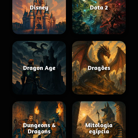
Disney
Dota 2
Dragon Age
Dragões
Dungeons &
Mitologia
Dragons
egípcia