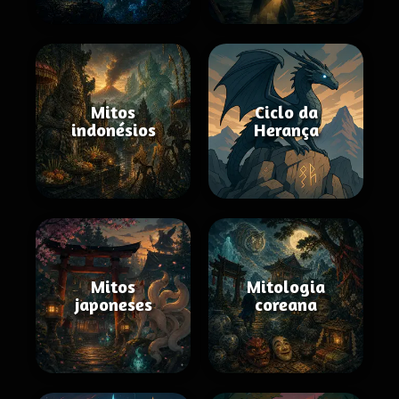
Mitos
Ciclo da
indonésios
Herança
Mitos
Mitologia
japoneses
coreana