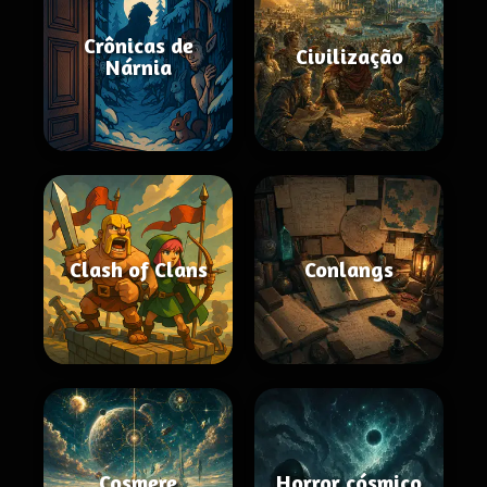
Crônicas de
Civilização
Nárnia
Clash of Clans
Conlangs
Cosmere
Horror cósmico