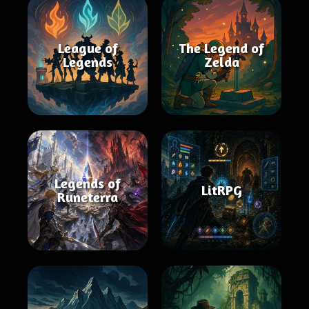
League of
The Legend of
Legends
Zelda
Legends of
LitRPG
Runeterra