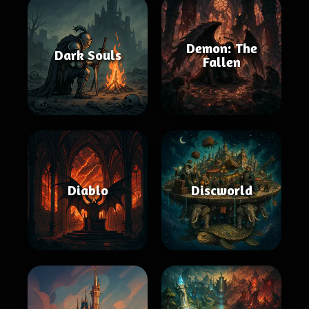
Demon: The
Dark Souls
Fallen
Diablo
Discworld