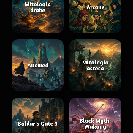
Mitologia
Arcane
árabe
Mitologia
Avowed
asteca
Black Myth:
Baldur's Gate 3
Wukong