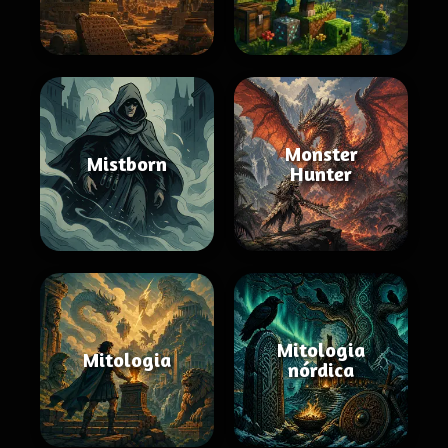
Monster
Mistborn
Hunter
Mitologia
Mitologia
nórdica