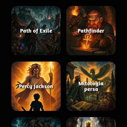
Path of Exile
Pathfinder
Mitologia
Percy Jackson
persa