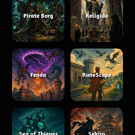
Pirate Borg
Religião
Fenda
RuneScape
Sea of Thieves
Sekiro