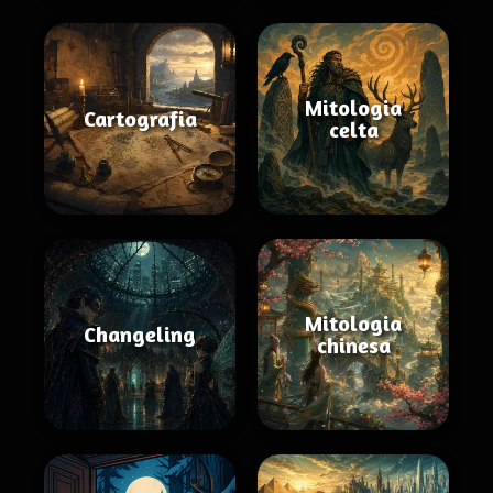
Mitologia
Cartografia
celta
Mitologia
Changeling
chinesa