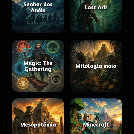
Senhor dos
Lost Ark
Anéis
Magic: The
Mitologia maia
Gathering
Mesopotâmia
Minecraft