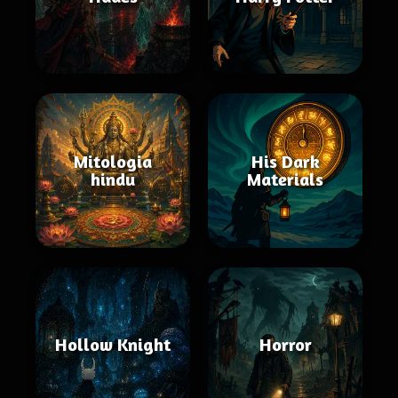
Mitologia
His Dark
hindu
Materials
Hollow Knight
Horror