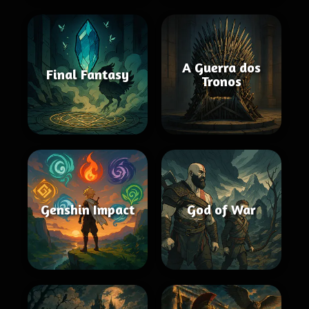
A Guerra dos
Final Fantasy
Tronos
Genshin Impact
God of War