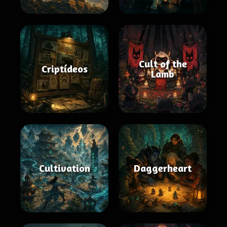
Cult of the
Criptídeos
Lamb
Cultivation
Daggerheart