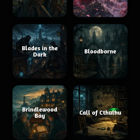
Blades in the
Bloodborne
Dark
Brindlewood
Call of Cthulhu
Bay