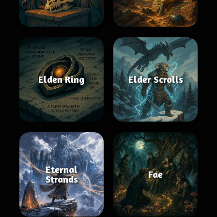
Elden Ring
Elder Scrolls
Eternal
Fae
Strands