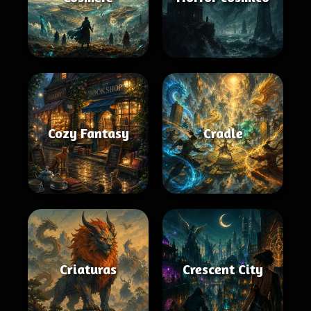
Cozy Fantasy
Cradle
Criaturas
Crescent City