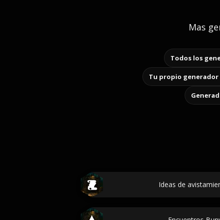
Mas gen
Todos los gene
Tu propio generador 
Generado
Ideas de avistamie
Encuentros Buny