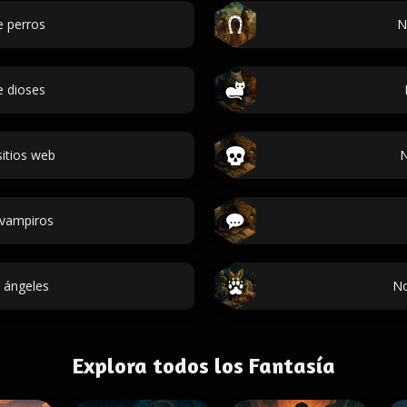
 perros
N
 dioses
itios web
N
vampiros
 ángeles
No
Explora todos los Fantasía