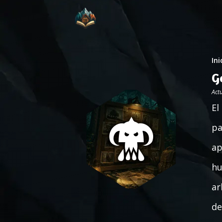
Ini
G
Act
El
pa
ap
hu
ar
de