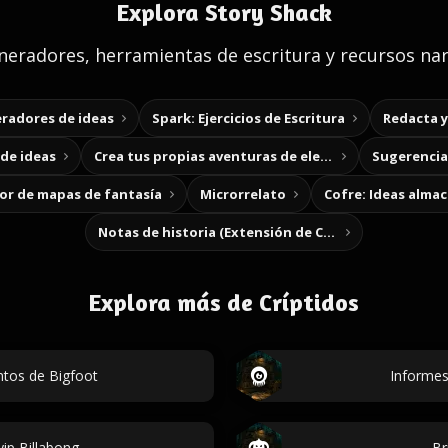
Explora Story Shack
eradores, herramientas de escritura y recursos nar
radores de ideas
Spark: Ejercicios de Escritura
Redacta 
de ideas
Crea tus propias aventuras de elección
Sugerencias
r de mapas de fantasía
Microrrelato
Cofre: Ideas alma
Notas de historia (Extensión de Chrome)
Explora más de Críptidos
ntos de Bigfoot
Informes
ip Billabong
Br