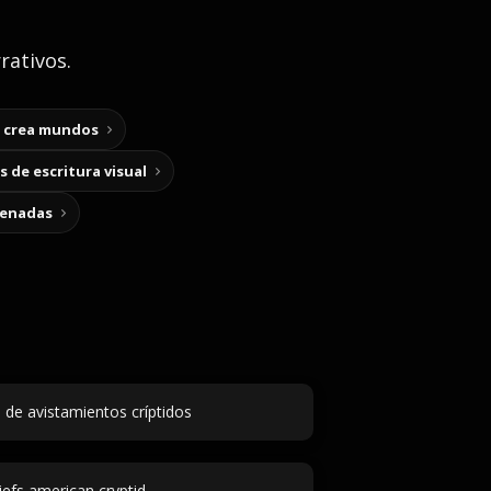
rativos.
y crea mundos
 de escritura visual
cenadas
 de avistamientos críptidos
iefs american cryptid