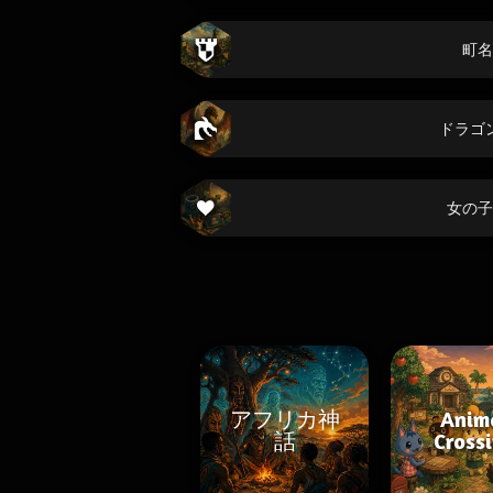
町名
ドラゴ
女の子
アフリカ神
Anim
話
Cross