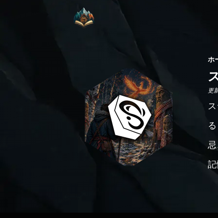
ホ
更新日
ス
る
忌
記