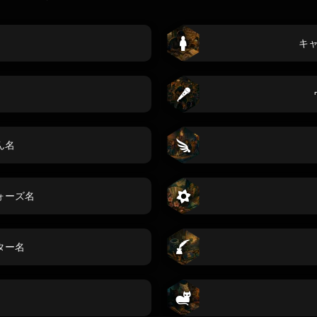
キ
ん名
ォーズ名
ター名