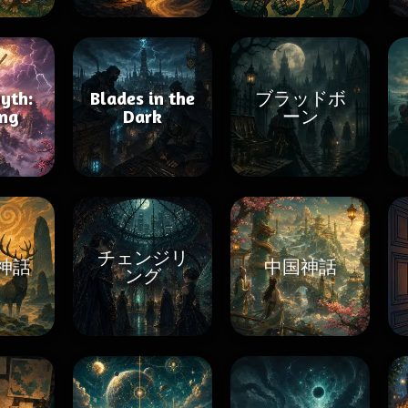
yth:
Blades in the
ブラッドボ
ng
Dark
ーン
チェンジリ
神話
中国神話
ング