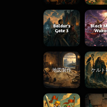
Baldur's
Black M
Gate 3
Wuko
地図製作
ケルト
クラッシ