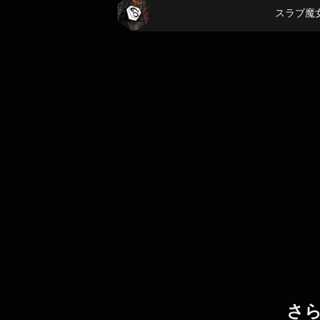
スラブ魔
さ