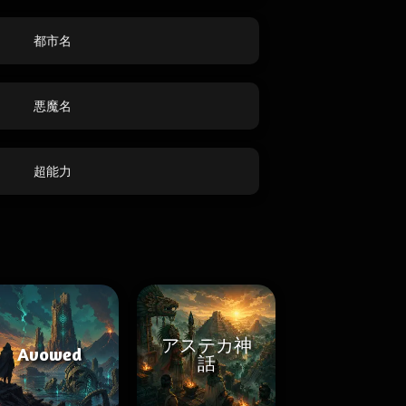
都市名
悪魔名
超能力
アステカ神
Avowed
話