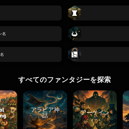
ン名
名
すべてのファンタジーを探索
al
アラビア神
アーケイン
ing
話