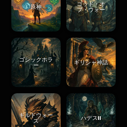
ゴッド・オ
原神
ブ・ウォー
ゴシックホラ
ギリシャ神話
ー
ギルドウォー
ハデスII
ズ