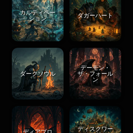
カルティベー
ダガーハート
ション
デーモン・
ダークソウル
ザ・フォール
ン
ディスクワー
ディアブロ