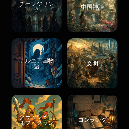
チェンジリン
中国神話
グ
ナルニア国物
文明
語
クラッシュ・
コンラング
オブ・クラン