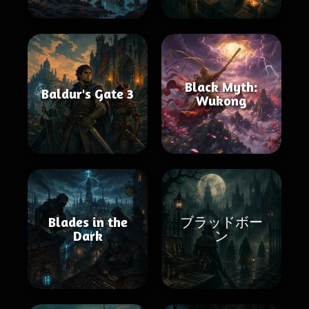
Black Myth:
Baldur's Gate 3
Wukong
Blades in the
ブラッドボー
Dark
ン