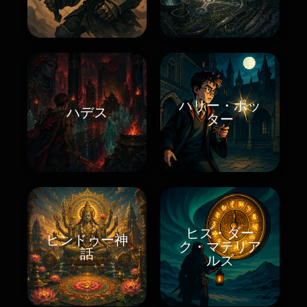
ハリー・ポッ
ハデス
ター
ヒズ・ダー
ヒンドゥー神
ク・マテリア
話
ルズ