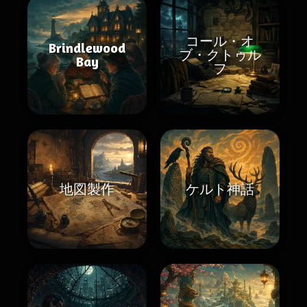
コール・オ
Brindlewood
ブ・クトゥル
Bay
フ
地図製作
ケルト神話