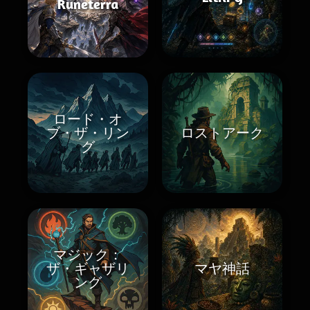
Runeterra
ロード・オ
ブ・ザ・リン
ロストアーク
グ
マジック：
ザ・ギャザリ
マヤ神話
ング