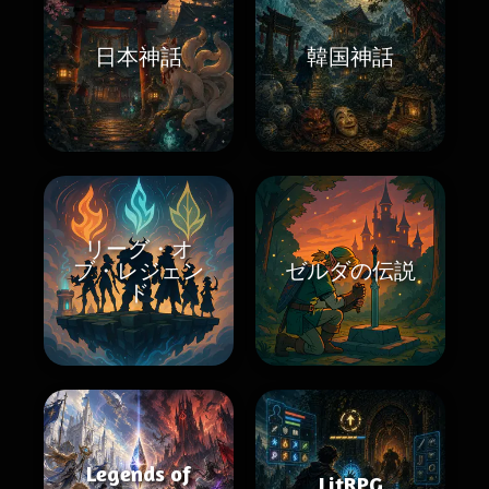
日本神話
韓国神話
リーグ・オ
ブ・レジェン
ゼルダの伝説
ド
Legends of
LitRPG