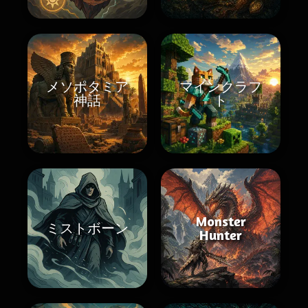
メソポタミア
マインクラフ
神話
ト
Monster
ミストボーン
Hunter