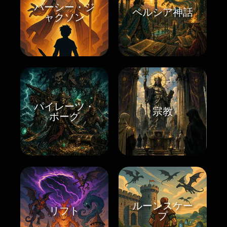
パーシー・ジ
ペルシア神話
ャクソン
パイレーツ・
宗教
ボーグ
ルーンスケー
リフト
プ