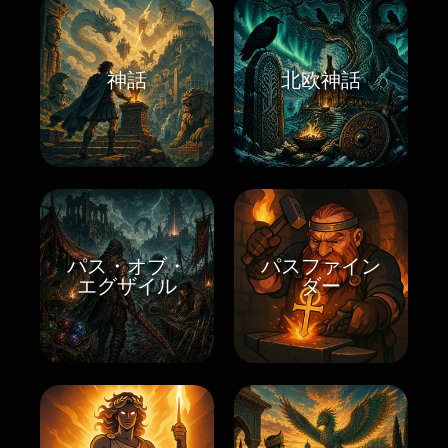
神話
北欧神話
パス・オブ・
パスファイン
エグザイル
ダー