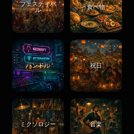
フェスティバ
食べ物
ル
ハンドル
祝日
ミクソロジー
音楽