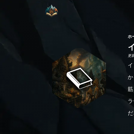
ホ
更新日
イ
か
筋
ラ
だ