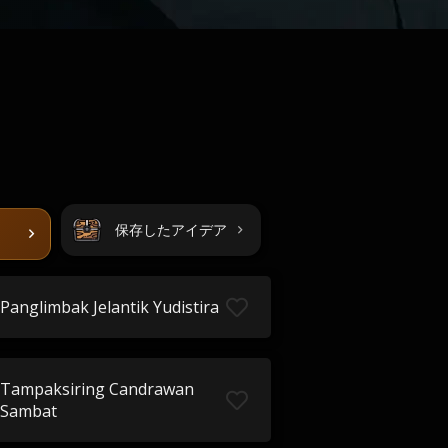
保存したアイデア
Panglimbak Jelantik Yudistira
Tampaksiring Candrawan
Sambat