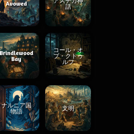
アステカ神
Avowed
話
コール・オ
Brindlewood
ブ・クトゥ
Bay
ルフ
ナルニア国
文明
物語