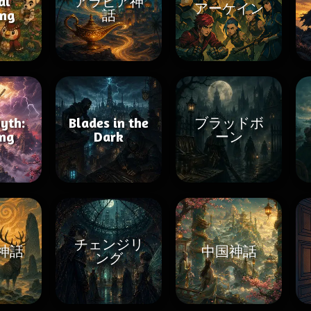
al
アラビア神
アーケイン
ing
話
yth:
Blades in the
ブラッドボ
ng
Dark
ーン
チェンジリ
神話
中国神話
ング