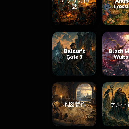
アフリカ神
Anim
話
Cross
Baldur's
Black M
Gate 3
Wuko
地図製作
ケルト