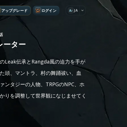
アップグレード
ログイン
JA
A
話
レーター
eak伝承とRangda風の迫力を手が
た頭、マントラ、村の舞踊祓い、血
ンタジーの人物、TRPGのNPC、ホ
かりを調整して世界観になじませてく