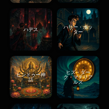
ハリー・ポッ
ハデス
ター
ヒズ・ダー
ヒンドゥー神
ク・マテリア
話
ルズ