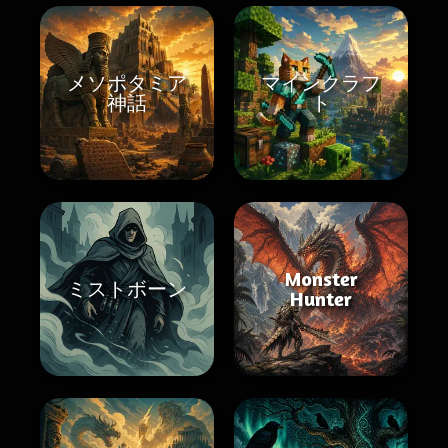
メソポタミア
マインクラフ
神話
ト
Monster
ミストボーン
Hunter