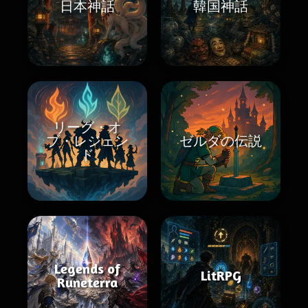
日本神話
韓国神話
リーグ・オ
ブ・レジェン
ゼルダの伝説
ド
Legends of
LitRPG
Runeterra