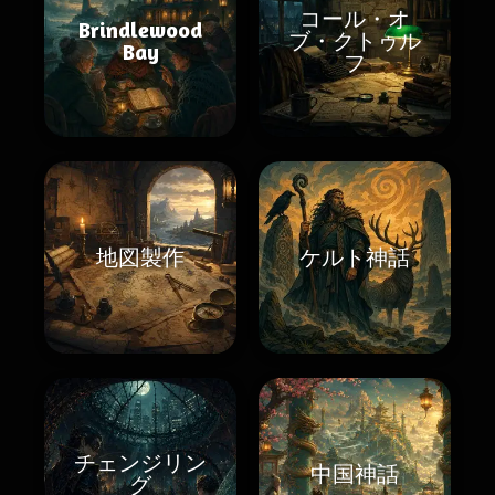
コール・オ
Brindlewood
ブ・クトゥル
Bay
フ
地図製作
ケルト神話
チェンジリン
中国神話
グ