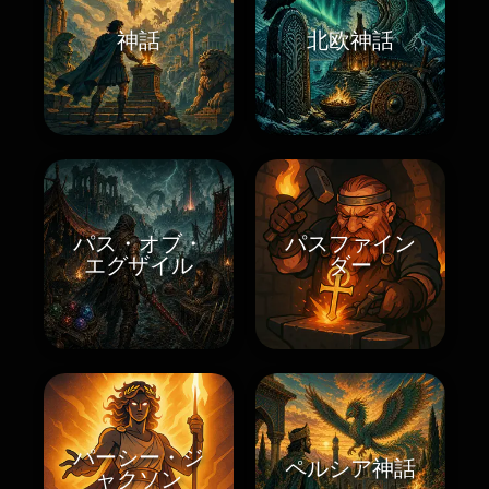
神話
北欧神話
パス・オブ・
パスファイン
エグザイル
ダー
パーシー・ジ
ペルシア神話
ャクソン