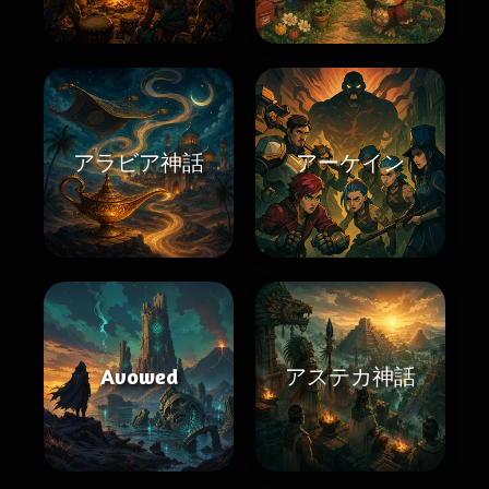
アラビア神話
アーケイン
Avowed
アステカ神話