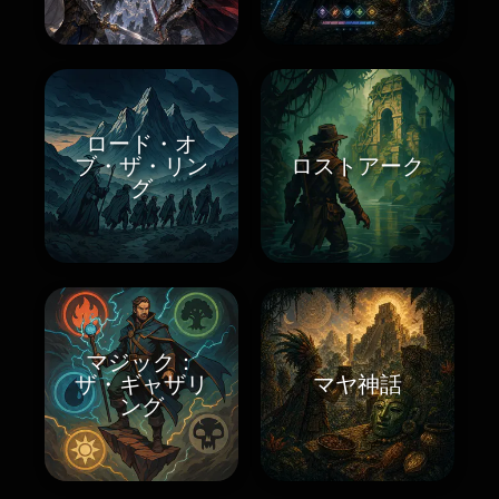
ロード・オ
ブ・ザ・リン
ロストアーク
グ
マジック：
ザ・ギャザリ
マヤ神話
ング