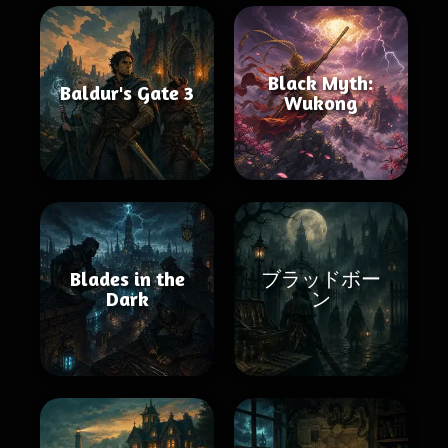
Black Myth:
Baldur's Gate 3
Wukong
Blades in the
ブラッドボー
Dark
ン