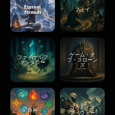
Eternal
フェイ
Strands
ゲーム・オ
ファイナルフ
ブ・スローン
ァンタジー
ズ
ゴッド・オ
原神
ブ・ウォー