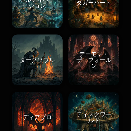
ダガーハート
ション
デーモン・
ダークソウル
ザ・フォール
ン
ディスクワー
ディアブロ
ルド