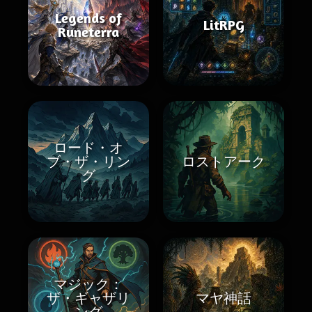
Legends of
LitRPG
Runeterra
ロード・オ
ブ・ザ・リン
ロストアーク
グ
マジック：
ザ・ギャザリ
マヤ神話
ング