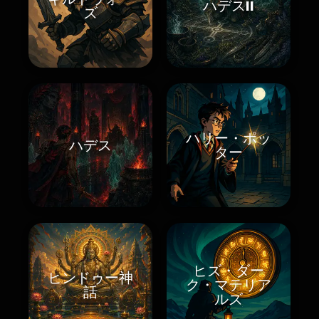
ハデスII
ズ
ハリー・ポッ
ハデス
ター
ヒズ・ダー
ヒンドゥー神
ク・マテリア
話
ルズ