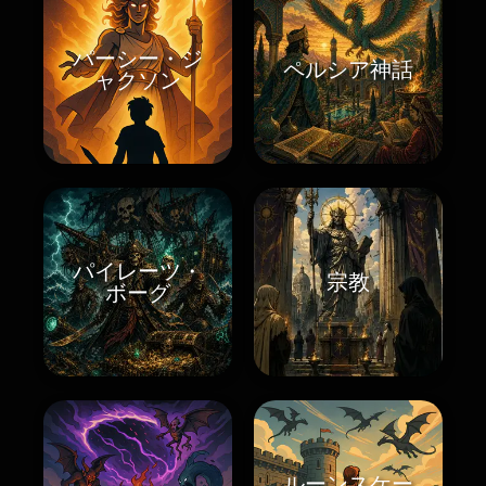
パーシー・ジ
ペルシア神話
ャクソン
パイレーツ・
宗教
ボーグ
ルーンスケー