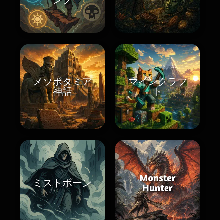
メソポタミア
マインクラフ
神話
ト
Monster
ミストボーン
Hunter