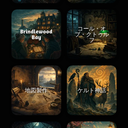
コール・オ
Brindlewood
ブ・クトゥル
Bay
フ
地図製作
ケルト神話