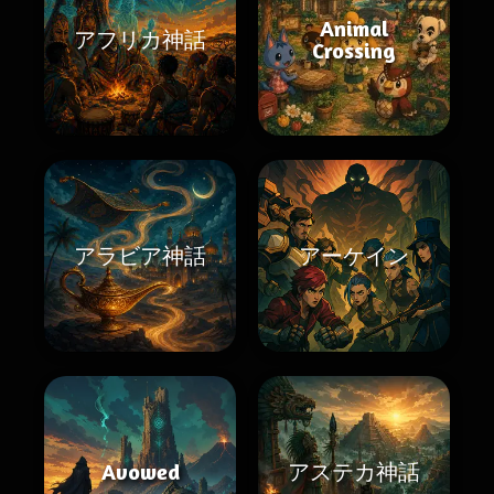
Animal
アフリカ神話
Crossing
アラビア神話
アーケイン
Avowed
アステカ神話