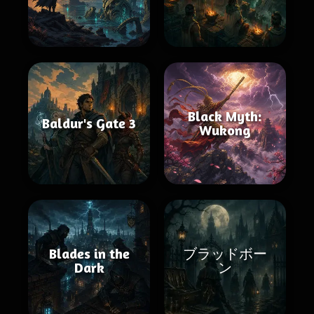
Black Myth:
Baldur's Gate 3
Wukong
Blades in the
ブラッドボー
Dark
ン