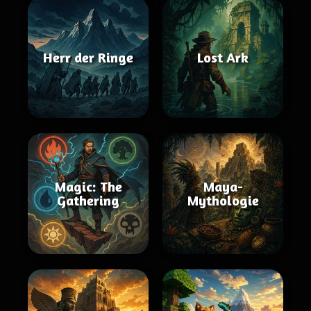
Herr der Ringe
Lost Ark
Magic: The
Maya-
Gathering
Mythologie