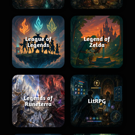
League of
Legend of
Legends
Zelda
Legends of
LitRPG
Runeterra