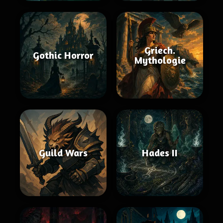
Griech.
Gothic Horror
Mythologie
Guild Wars
Hades II