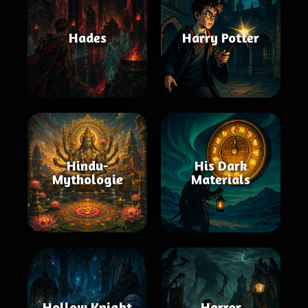
Hades
Harry Potter
Hindu-
His Dark
Mythologie
Materials
Hollow Knight
Horror