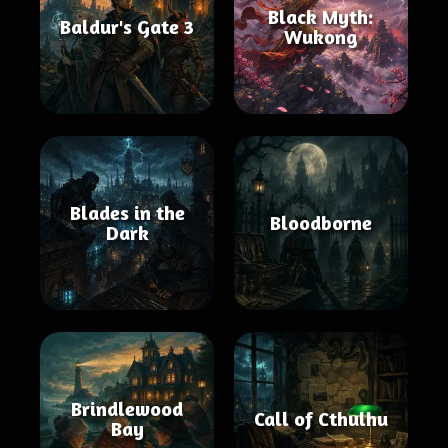
Black Myth:
Baldur's Gate 3
Wukong
Blades in the
Bloodborne
Dark
Brindlewood
Call of Cthulhu
Bay