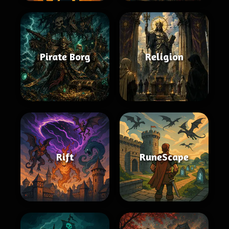
Pirate Borg
Religion
Rift
RuneScape