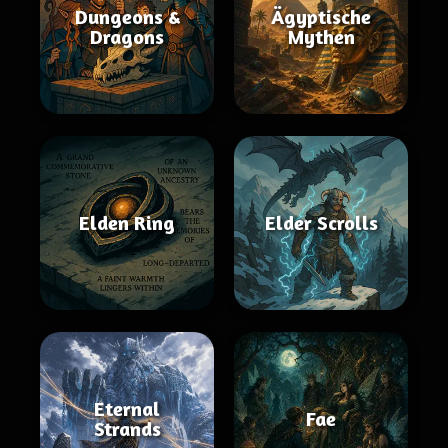
Dungeons &
Ägyptische
Dragons
Mythen
Elden Ring
Elder Scrolls
Eternal
Fae
Strands