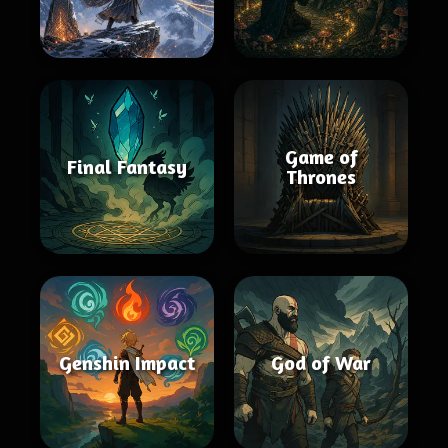
Game of
Final Fantasy
Thrones
Genshin Impact
God of War