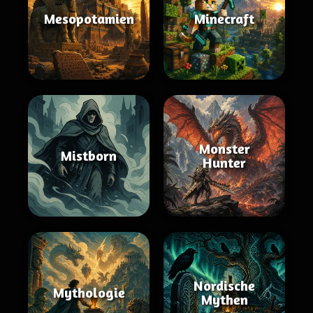
Mesopotamien
Minecraft
Monster
Mistborn
Hunter
Nordische
Mythologie
Mythen