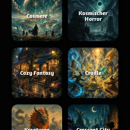
Kosmischer
Cosmere
Horror
Cozy Fantasy
Cradle
Kreaturen
Crescent City