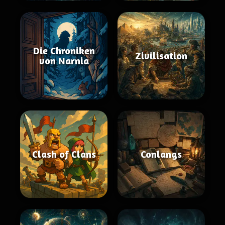
Die Chroniken
Zivilisation
von Narnia
Clash of Clans
Conlangs