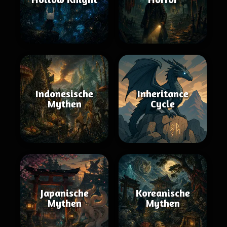
Indonesische
Inheritance
Mythen
Cycle
Japanische
Koreanische
Mythen
Mythen