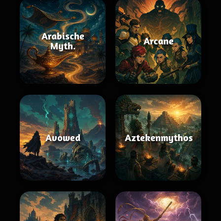
Arabische
Arcane
Myth.
Avowed
Aztekenmythos