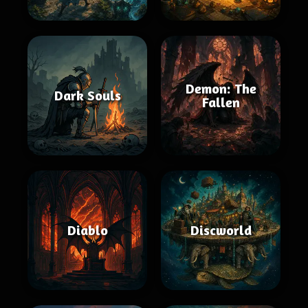
Demon: The
Dark Souls
Fallen
Diablo
Discworld