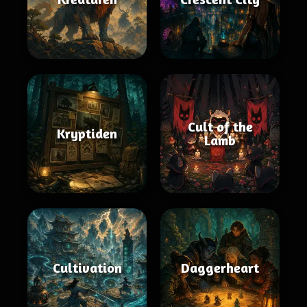
Cult of the
Kryptiden
Lamb
Cultivation
Daggerheart