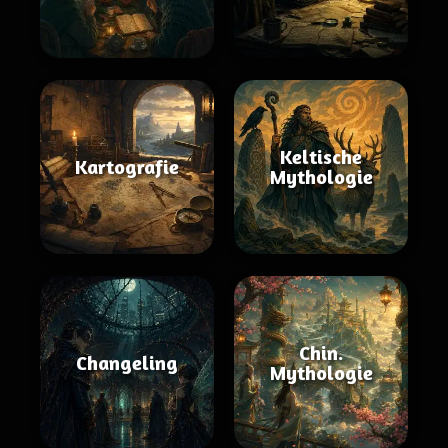
Keltische
Kartografie
Mythologie
Chin.
Changeling
Mythologie