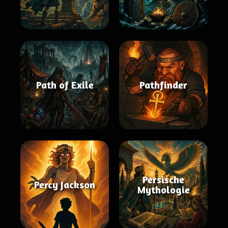
Path of Exile
Pathfinder
Persische
Percy Jackson
Mythologie