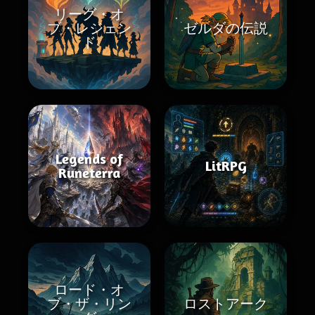
リーグ・オ
ブ・レジェン
ゼルダの伝説
ド
Legends of
LitRPG
Runeterra
ロード・オ
ブ・ザ・リン
ロストアーク