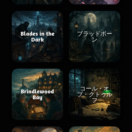
Blades in the
ブラッドボー
Dark
ン
コール・オ
Brindlewood
ブ・クトゥル
Bay
フ