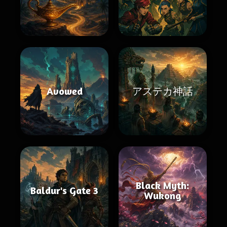
Avowed
アステカ神話
Black Myth:
Baldur's Gate 3
Wukong