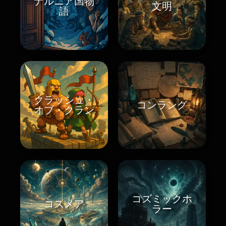
ナルニア国物
文明
語
クラッシュ・
コンラング
オブ・クラン
コズミックホ
コスメア
ラー