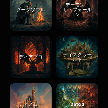
デーモン・
ダークソウル
ザ・フォール
ン
ディスクワー
ディアブロ
ルド
ディズニー
Dota 2