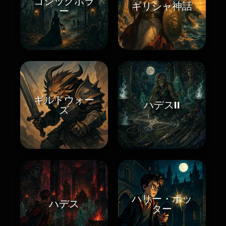
ゴシックホラ
ギリシャ神話
ー
ギルドウォー
ハデスII
ズ
ハリー・ポッ
ハデス
ター