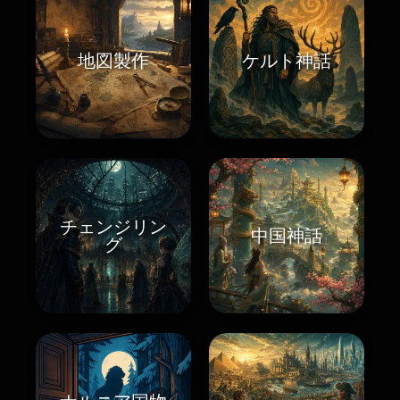
地図製作
ケルト神話
チェンジリン
中国神話
グ