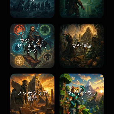
グ
マジック：
ザ・ギャザリ
マヤ神話
ング
メソポタミア
マインクラフ
神話
ト