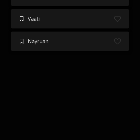
Vaati
Nayruan