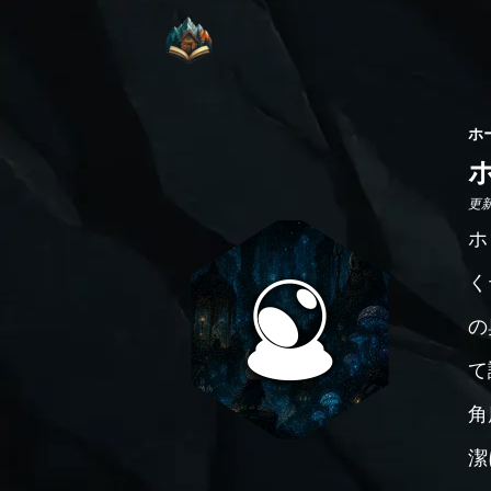
ホ
更新日
ホ
く
の
て
角
潔