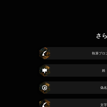
さ
執筆プロ
姓
偽名
文字