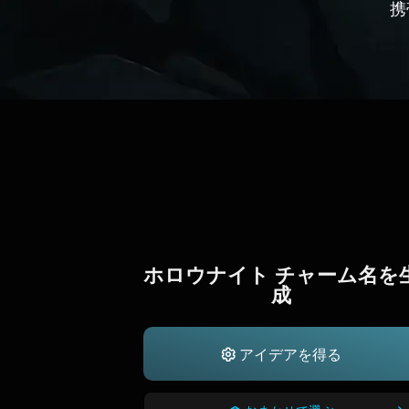
携
ホロウナイト チャーム名を
成
アイデアを得る