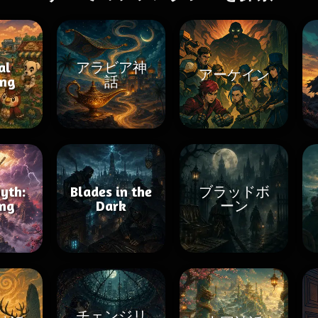
al
アラビア神
アーケイン
ing
話
yth:
Blades in the
ブラッドボ
ng
Dark
ーン
チェンジリ