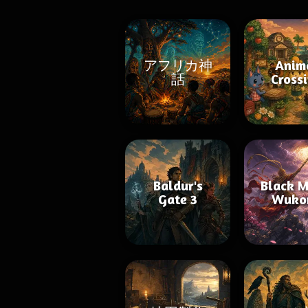
アフリカ神
Anim
話
Cross
Baldur's
Black M
Gate 3
Wuko