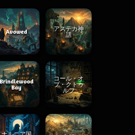
アステカ神
Avowed
話
コール・オ
Brindlewood
ブ・クトゥ
Bay
ルフ
ナルニア国