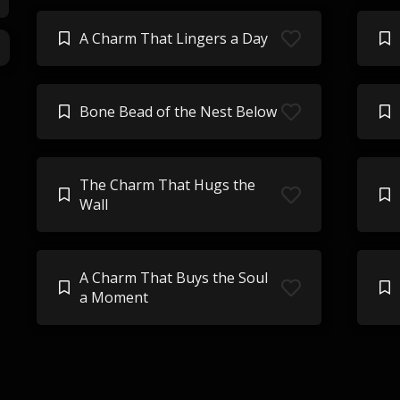
A Charm That Lingers a Day
Bone Bead of the Nest Below
The Charm That Hugs the
Wall
A Charm That Buys the Soul
a Moment