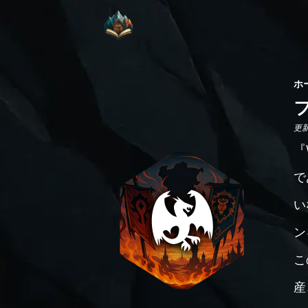
ホ
更新日
『
で
い
ン
こ
産