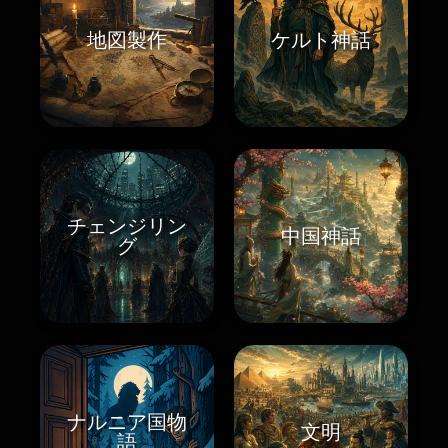
地図製作
ケルト神話
チェンジリン
中国神話
グ
ナルニア国物
文明
語