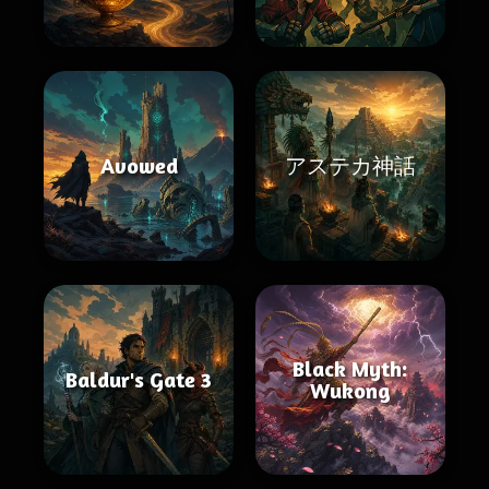
Avowed
アステカ神話
Black Myth:
Baldur's Gate 3
Wukong