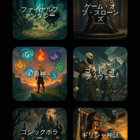
ゲーム・オ
ファイナルフ
ブ・スローン
ァンタジー
ズ
ゴッド・オ
原神
ブ・ウォー
ゴシックホラ
ギリシャ神話
ー