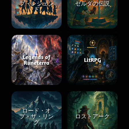
ブ・レジェン
ゼルダの伝説
ド
Legends of
LitRPG
Runeterra
ロード・オ
ブ・ザ・リン
ロストアーク
グ