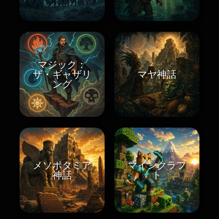
マジック：
ザ・ギャザリ
マヤ神話
ング
メソポタミア
マインクラフ
神話
ト