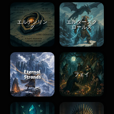
エルデンリン
エルダースク
グ
ロールズ
Eternal
フェイ
Strands