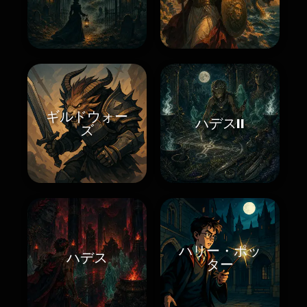
ギルドウォー
ハデスII
ズ
ハリー・ポッ
ハデス
ター