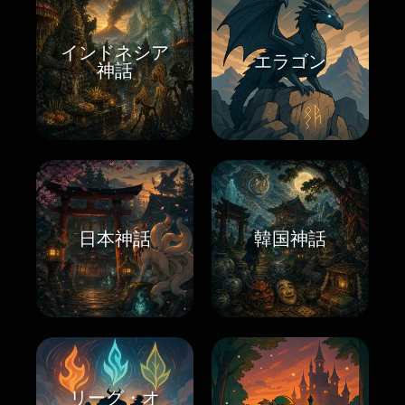
インドネシア
エラゴン
神話
日本神話
韓国神話
リーグ・オ