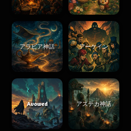
アラビア神話
アーケイン
Avowed
アステカ神話