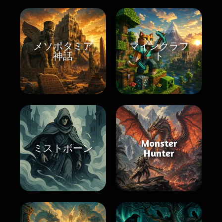
メソポタミア
マインクラフ
神話
ト
Monster
ミストボーン
Hunter