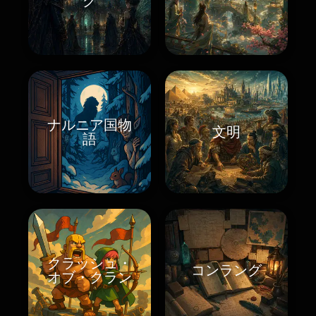
グ
ナルニア国物
文明
語
クラッシュ・
コンラング
オブ・クラン