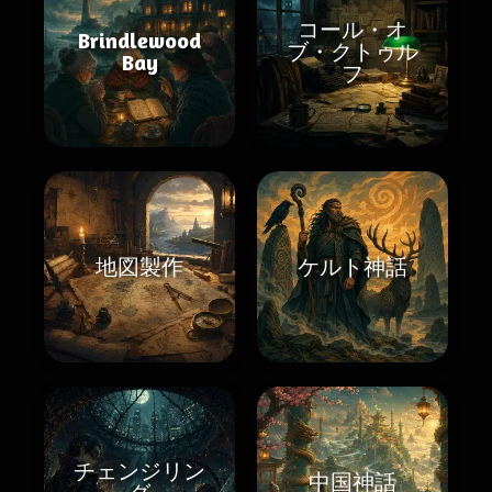
コール・オ
Brindlewood
ブ・クトゥル
Bay
フ
地図製作
ケルト神話
チェンジリン
中国神話