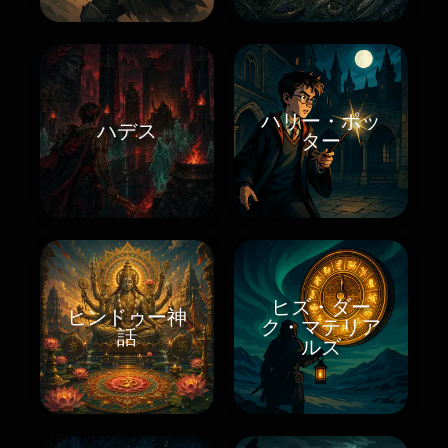
ハリー・ポッ
ハデス
ター
ヒズ・ダー
ヒンドゥー神
ク・マテリア
話
ルズ