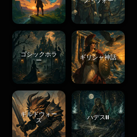
ブ・ウォー
ゴシックホラ
ギリシャ神話
ー
ギルドウォー
ハデスII
ズ