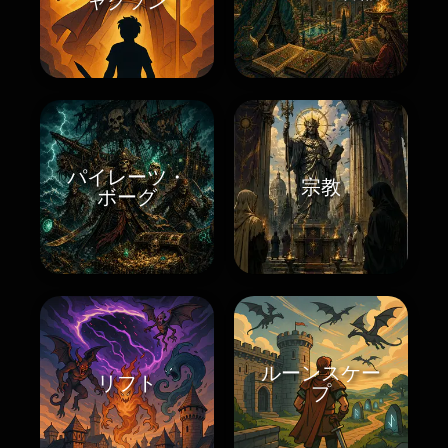
ャクソン
パイレーツ・
宗教
ボーグ
ルーンスケー
リフト
プ