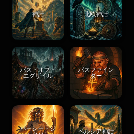
神話
北欧神話
パス・オブ・
パスファイン
エグザイル
ダー
パーシー・ジ
ペルシア神話