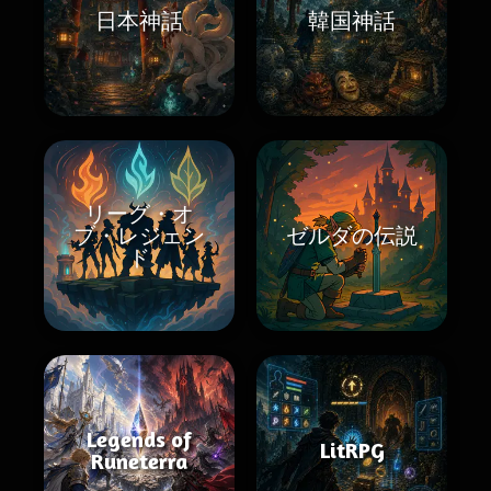
日本神話
韓国神話
リーグ・オ
ブ・レジェン
ゼルダの伝説
ド
Legends of
LitRPG
Runeterra