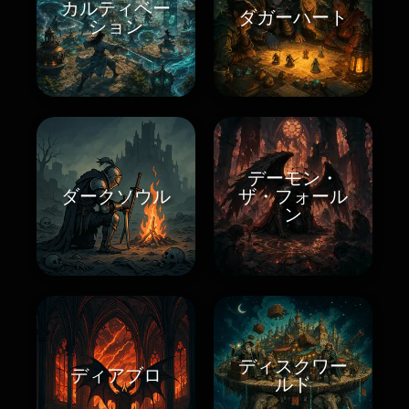
カルティベー
ダガーハート
ション
デーモン・
ダークソウル
ザ・フォール
ン
ディスクワー
ディアブロ
ルド