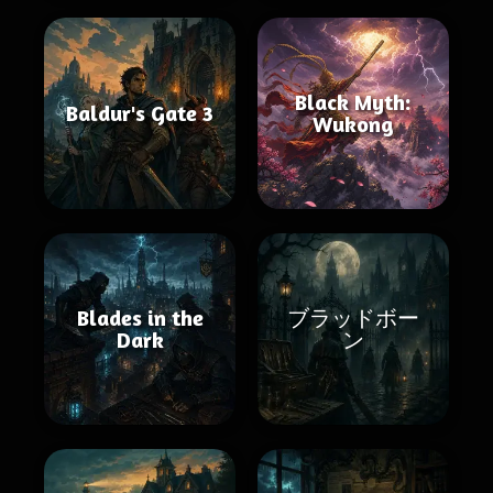
Black Myth:
Baldur's Gate 3
Wukong
Blades in the
ブラッドボー
Dark
ン