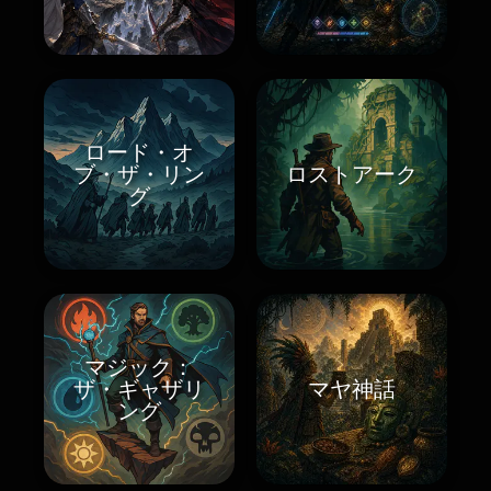
ロード・オ
ブ・ザ・リン
ロストアーク
グ
マジック：
ザ・ギャザリ
マヤ神話
ング