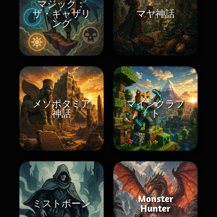
マジック：
ザ・ギャザリ
マヤ神話
ング
メソポタミア
マインクラフ
神話
ト
Monster
ミストボーン
Hunter