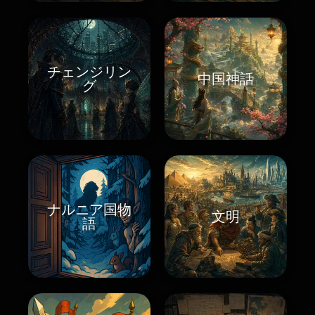
チェンジリン
中国神話
グ
ナルニア国物
文明
語