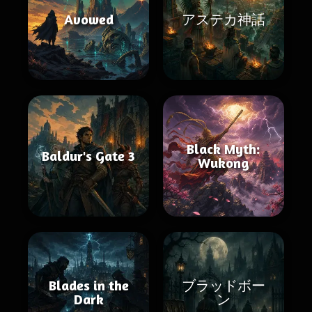
Avowed
アステカ神話
Black Myth:
Baldur's Gate 3
Wukong
Blades in the
ブラッドボー
Dark
ン