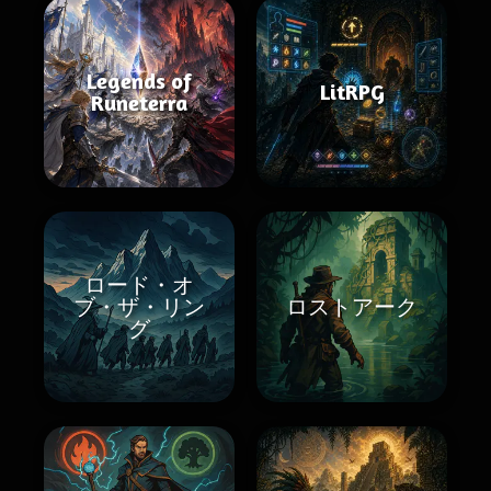
Legends of
LitRPG
Runeterra
ロード・オ
ブ・ザ・リン
ロストアーク
グ