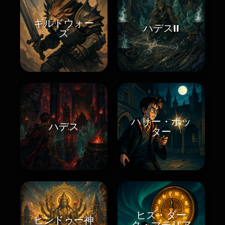
ギルドウォー
ハデスII
ズ
ハリー・ポッ
ハデス
ター
ヒズ・ダー
ヒンドゥー神
ク・マテリア