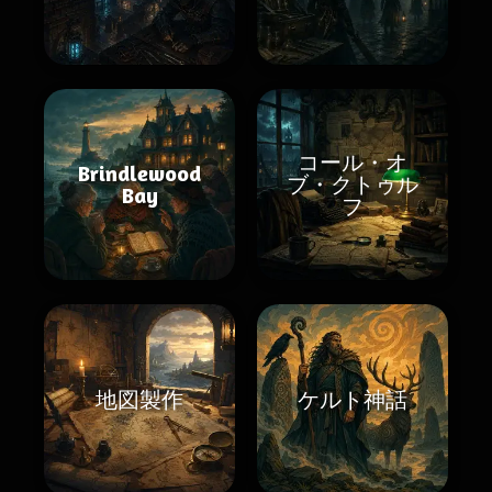
コール・オ
Brindlewood
ブ・クトゥル
Bay
フ
地図製作
ケルト神話