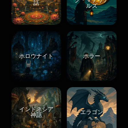
話
ルズ
ホロウナイト
ホラー
インドネシア
エラゴン
神話