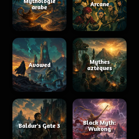
Mythologie
Arcane
arabe
Mythes
Avowed
aztèques
Black Myth:
Baldur's Gate 3
Wukong