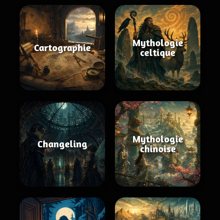
Mythologie
Cartographie
celtique
Mythologie
Changeling
chinoise