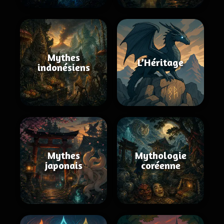
Mythes
L’Héritage
indonésiens
Mythes
Mythologie
japonais
coréenne