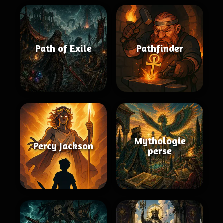
Path of Exile
Pathfinder
Mythologie
Percy Jackson
perse