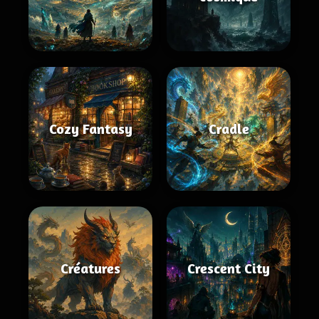
Cozy Fantasy
Cradle
Créatures
Crescent City