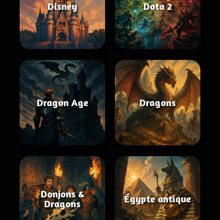
Disney
Dota 2
Dragon Age
Dragons
Donjons &
Égypte antique
Dragons