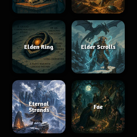
Elden Ring
Elder Scrolls
Eternal
Fae
Strands