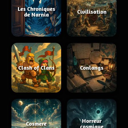
Les Chroniques
Civilisation
de Narnia
Clash of Clans
Conlangs
Horreur
Cosmere
cosmique