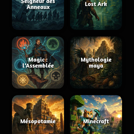
Seigneur des
Lost Ark
Anneaux
Magic :
Mythologie
l’Assemblée
maya
Mésopotamie
Minecraft