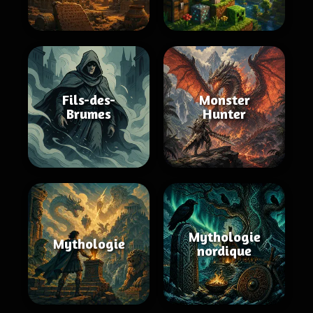
Fils-des-
Monster
Brumes
Hunter
Mythologie
Mythologie
nordique