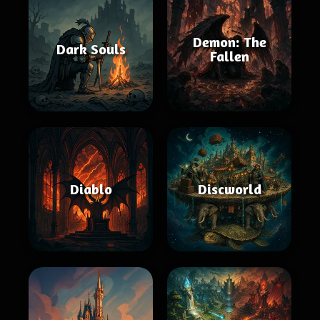
Demon: The
Dark Souls
Fallen
Diablo
Discworld