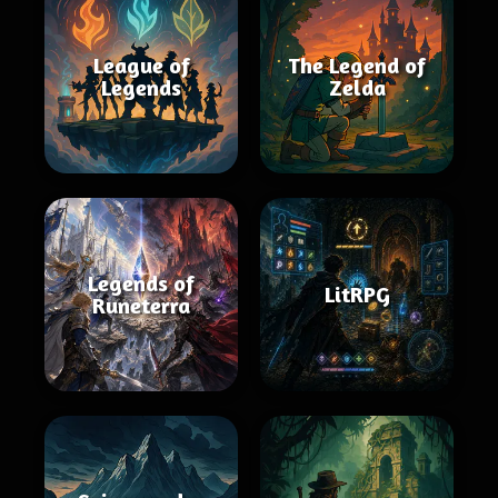
League of
The Legend of
Legends
Zelda
Legends of
LitRPG
Runeterra