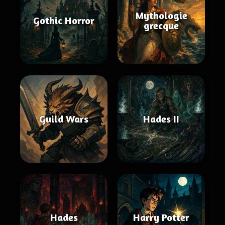
Mythologie
Gothic Horror
grecque
Guild Wars
Hades II
Hades
Harry Potter