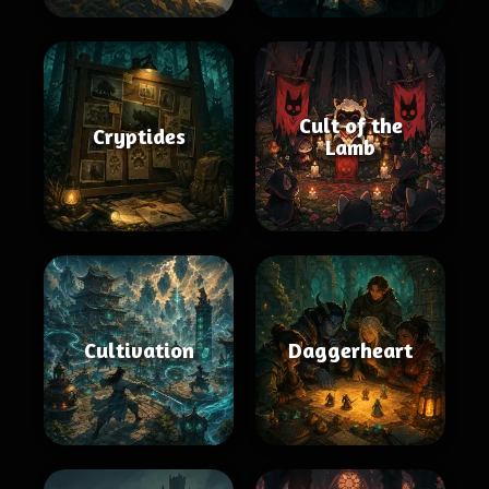
Cult of the
Cryptides
Lamb
Cultivation
Daggerheart