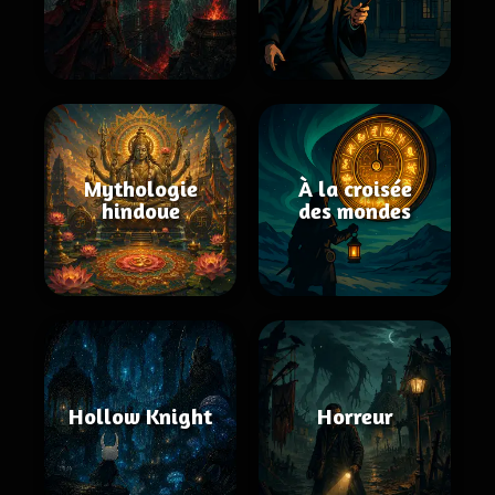
Mythologie
À la croisée
hindoue
des mondes
Hollow Knight
Horreur