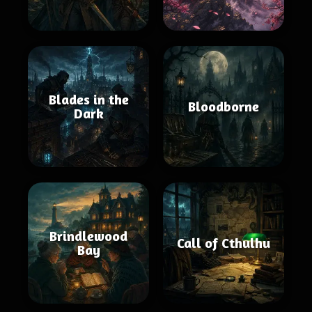
Blades in the
Bloodborne
Dark
Brindlewood
Call of Cthulhu
Bay