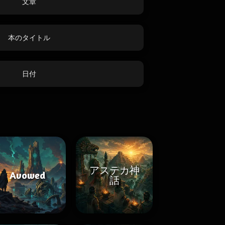
文章
本のタイトル
日付
アステカ神
Avowed
話