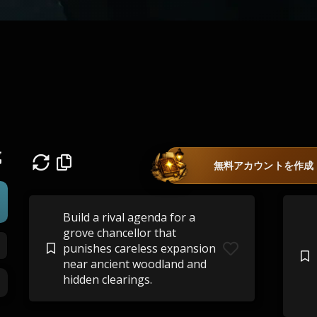
成
無料アカウントを作成
Build a rival agenda for a
grove chancellor that
punishes careless expansion
near ancient woodland and
hidden clearings.