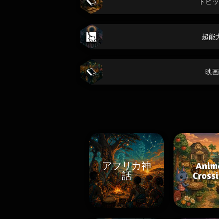
トピッ
超能
映画
アフリカ神
Anim
話
Cross