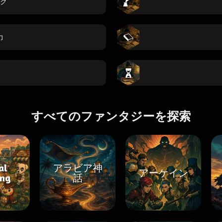
ク
力
すべてのファンタジーを探索
al
アラビア神
アーケイン
ing
話