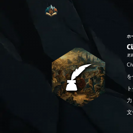
ホ
C
更新日
C
を
ト
力
文