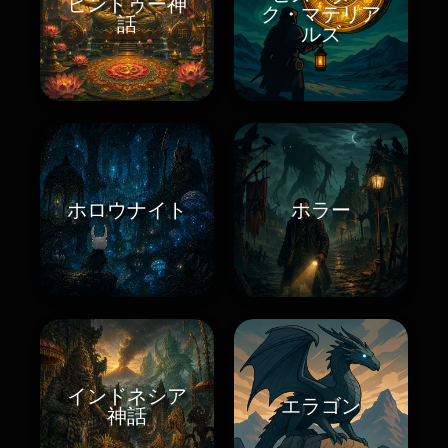
ヒンドゥー神
ク・マテリア
話
ルズ
ホロウナイト
ホラー
インドネシア
エラゴン
神話