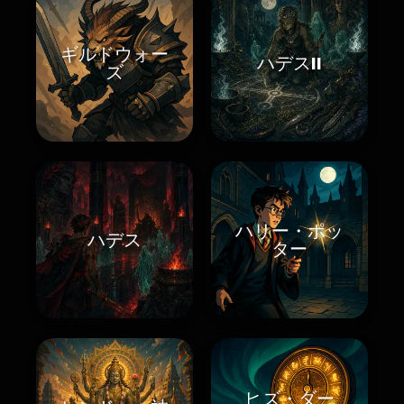
ギルドウォー
ハデスII
ズ
ハリー・ポッ
ハデス
ター
ヒズ・ダー