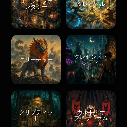
コージーファ
クレイドル
ンタジー
クレセント・
クリーチャー
シティ
クリプティッ
カルト・オ
ド
ブ・ザ・ラム