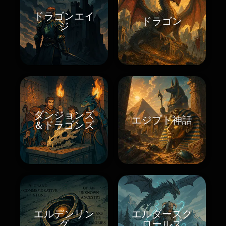
ドラゴンエイ
ドラゴン
ジ
ダンジョンズ
エジプト神話
＆ドラゴンズ
エルデンリン
エルダースク
グ
ロールズ