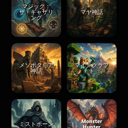
マジック：
ザ・ギャザリ
マヤ神話
ング
メソポタミア
マインクラフ
神話
ト
Monster
ミストボーン
Hunter