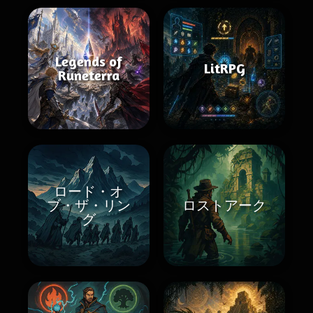
Legends of
LitRPG
Runeterra
ロード・オ
ブ・ザ・リン
ロストアーク
グ