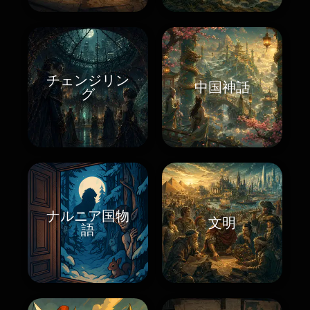
チェンジリン
中国神話
グ
ナルニア国物
文明
語