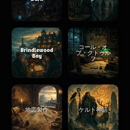
コール・オ
Brindlewood
ブ・クトゥル
Bay
フ
地図製作
ケルト神話