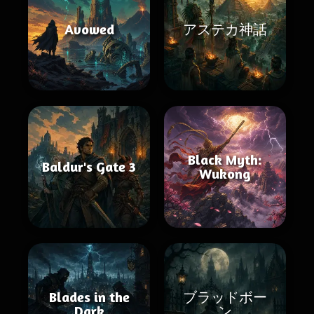
Avowed
アステカ神話
Black Myth:
Baldur's Gate 3
Wukong
Blades in the
ブラッドボー
Dark
ン