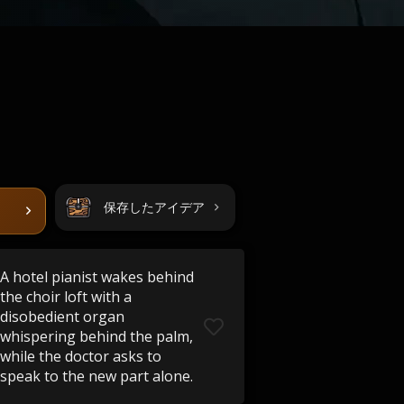
保存したアイデア
A hotel pianist wakes behind
the choir loft with a
disobedient organ
whispering behind the palm,
while the doctor asks to
speak to the new part alone.