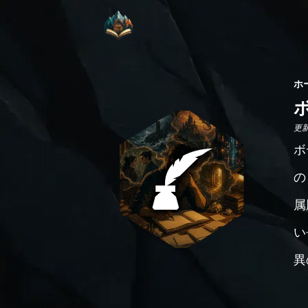
ホ
更新日
ボ
の
属
い
異