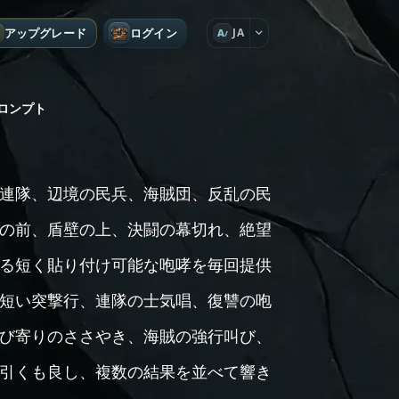
アップグレード
ログイン
JA
A
ロンプト
連隊、辺境の民兵、海賊団、反乱の民
の前、盾壁の上、決闘の幕切れ、絶望
る短く貼り付け可能な咆哮を毎回提供
短い突撃行、連隊の士気唱、復讐の咆
び寄りのささやき、海賊の強行叫び、
引くも良し、複数の結果を並べて響き