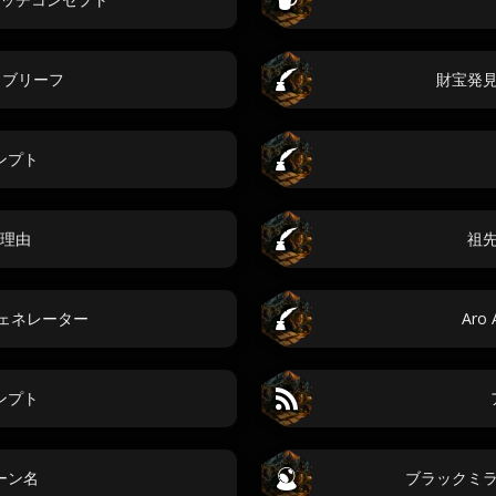
 ブリーフ
財宝発
ンプト
理由
祖
 ジェネレーター
Aro 
ンプト
ーン名
ブラックミ