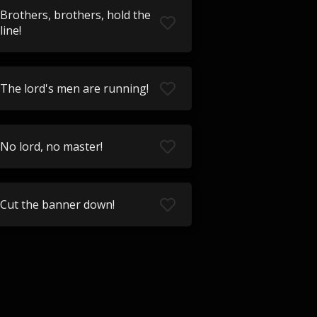
Brothers, brothers, hold the
line!
The lord's men are running!
No lord, no master!
Cut the banner down!