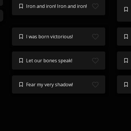
Iron and iron! Iron and iron!
I was born victorious!
Let our bones speak!
Fear my very shadow!