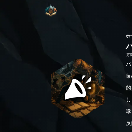
ホ
更新日
バ
衆
的
し
哮
反