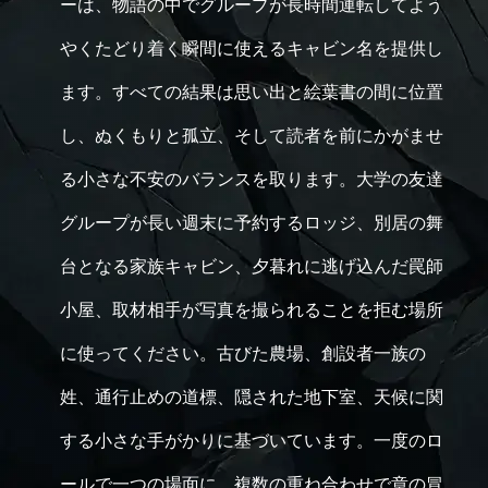
ーは、物語の中でグループが長時間運転してよう
やくたどり着く瞬間に使えるキャビン名を提供し
ます。すべての結果は思い出と絵葉書の間に位置
し、ぬくもりと孤立、そして読者を前にかがませ
る小さな不安のバランスを取ります。大学の友達
グループが長い週末に予約するロッジ、別居の舞
台となる家族キャビン、夕暮れに逃げ込んだ罠師
小屋、取材相手が写真を撮られることを拒む場所
に使ってください。古びた農場、創設者一族の
姓、通行止めの道標、隠された地下室、天候に関
する小さな手がかりに基づいています。一度のロ
ールで一つの場面に、複数の重ね合わせで章の冒