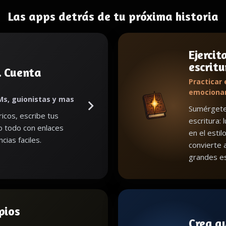
Las apps detrás de tu próxima historia
Ejercit
escritu
. Cuenta
Practicar 
emociona
Ms, guionistas y mas
Sumérgete 
icos, escribe tus
escritura: 
lo todo con enlaces
en el estil
cias faciles.
convierte 
grandes es
pios
Crea a