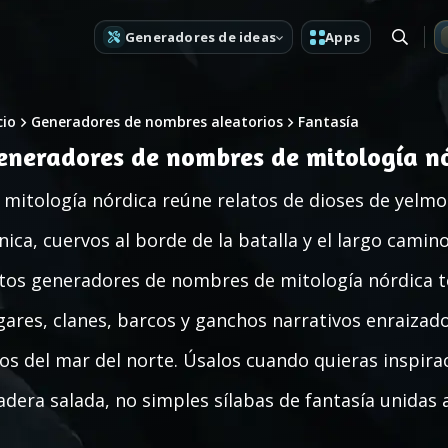
Generadores de ideas
Apps
cio
Generadores de nombres aleatorios
Fantasía
eneradores de nombres de mitología n
 mitología nórdica reúne relatos de dioses de yelmo 
nica, cuervos al borde de la batalla y el largo camin
tos generadores de nombres de mitología nórdica t
gares, clanes, barcos y ganchos narrativos enraizado
íos del mar del norte. Úsalos cuando quieras inspira
dera salada, no simples sílabas de fantasía unidas a