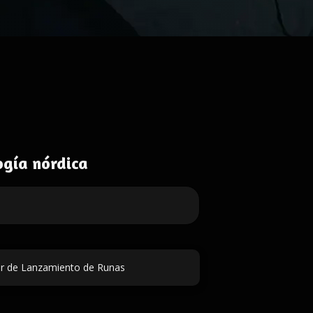
ogía nórdica
r de Lanzamiento de Runas