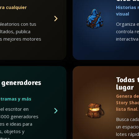
ra cualquier
Historias 
visual
leatorios con tus
Organiza e
ltados, publica
controla re
us mejores motores
interactiv
Todas t
 generadores
lugar
Genera de
 tramas y más
Story Shac
el escritor en
lista final.
3000 generadores
Busca cada
es e ideas para
un espacio
, objetos y
lotes rápid
tura.