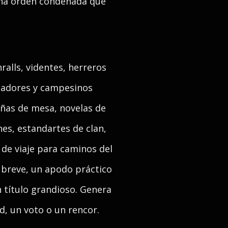
 una orden condenada que
ralls, videntes, herreros
azadores y campesinos
añas de mesa, novelas de
es, estandartes de clan,
 de viaje para caminos del
o breve, un apodo práctico
 título grandioso. Genera
d, un voto o un rencor.