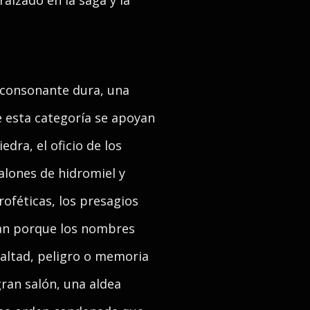
raizado en la saga y la
 consonante dura, una
e esta categoría se apoyan
edra, el oficio de los
 salones de hidromiel y
proféticas, los presagios
tan porque los nombres
lealtad, peligro o memoria
gran salón, una aldea