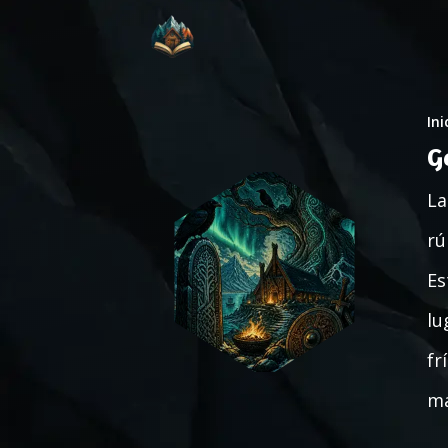
Ini
G
La
rú
Es
lu
fr
ma