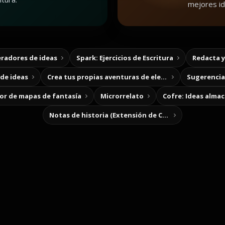
mejores id
radores de ideas
Spark: Ejercicios de Escritura
Redacta 
de ideas
Crea tus propias aventuras de elección
Sugerencias
r de mapas de fantasía
Microrrelato
Cofre: Ideas alma
Notas de historia (Extensión de Chrome)