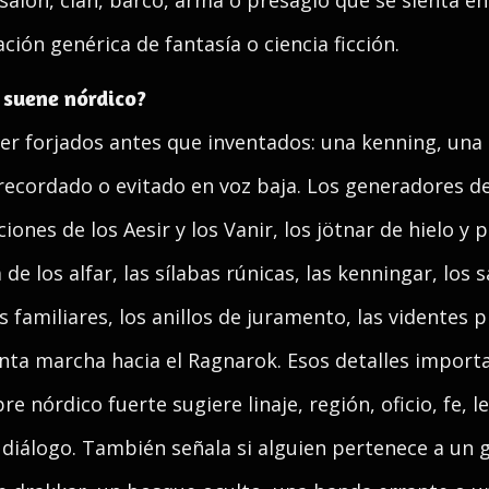
salón, clan, barco, arma o presagio que se sienta en
ión genérica de fantasía o ciencia ficción.
 suene nórdico?
r forjados antes que inventados: una kenning, una
 recordado o evitado en voz baja. Los generadores d
iones de los Aesir y los Vanir, los jötnar de hielo y pi
 de los alfar, las sílabas rúnicas, las kenningar, los
as familiares, los anillos de juramento, las videntes 
lenta marcha hacia el Ragnarok. Esos detalles impor
 nórdico fuerte sugiere linaje, región, oficio, fe, 
 diálogo. También señala si alguien pertenece a un 