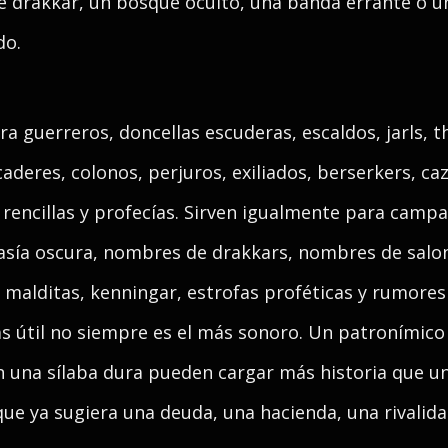
de drakkar, un bosque oculto, una banda errante o
do.
 guerreros, doncellas escuderas, escaldos, jarls, th
caderes, colonos, perjuros, exiliados, berserkers, c
encillas y profecías. Sirven igualmente para camp
asía oscura, nombres de drakkars, nombres de salon
s malditas, kenningar, estrofas proféticas y rumores
más útil no siempre es el más sonoro. Un patronímic
 una sílaba dura pueden cargar más historia que un
 que ya sugiera una deuda, una hacienda, una rivalida