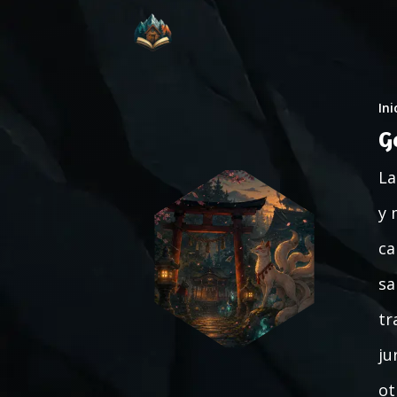
Ini
G
La
y 
ca
sa
tr
ju
ot