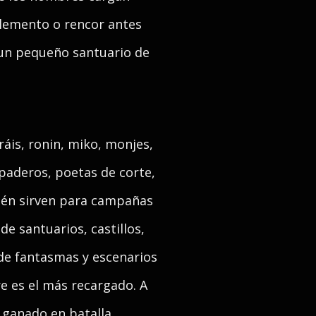
 elemento o rencor antes
a un pequeño santuario de
is, ronin, miko, monjes,
spaderos, poetas de corte,
ién sirven para campañas
e santuarios, castillos,
 de fantasmas y escenarios
re es el más recargado. A
 ganado en batalla