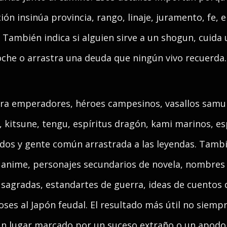
ón insinúa provincia, rango, linaje, juramento, fe,
. También indica si alguien sirve a un shogun, cuid
che o arrastra una deuda que ningún vivo recuerda.
ra emperadores, héroes campesinos, vasallos samurá
, kitsune, tengu, espíritus dragón, kami marinos, e
idos y gente común arrastrada a las leyendas. Tamb
l anime, personajes secundarios de novela, nombres d
s sagradas, estandartes de guerra, ideas de cuentos
ioses al Japón feudal. El resultado más útil no siemp
un lugar marcado por un suceso extraño o un apodo