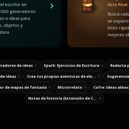
el escritor en
lista final.
3000 generadores
Busca cada
es e ideas para
un espacio
, objetos y
lotes rápid
tura.
mejores id
radores de ideas
Spark: Ejercicios de Escritura
Redacta 
de ideas
Crea tus propias aventuras de elección
Sugerencias
r de mapas de fantasía
Microrrelato
Cofre: Ideas alma
Notas de historia (Extensión de Chrome)