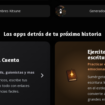
mbres Kitsune
Generador
Las apps detrás de tu próxima historia
Ejercit
escritu
. Cuenta
Practicar 
emociona
Ms, guionistas y mas
Sumérgete 
icos, escribe tus
escritura: 
lo todo con enlaces
en el estil
cias faciles.
convierte 
grandes es