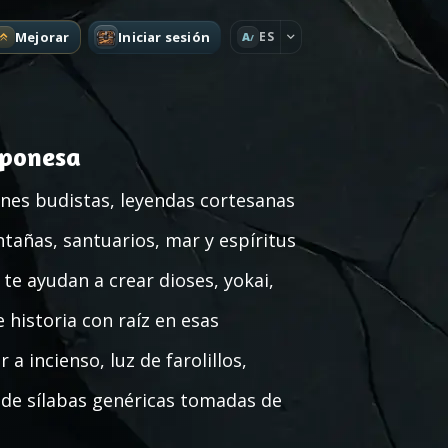
Mejorar
Iniciar sesión
ES
A
aponesa
anes budistas, leyendas cortesanas
añas, santuarios, mar y espíritus
e ayudan a crear dioses, yokai,
 historia con raíz en esas
a incienso, luz de farolillos,
 de sílabas genéricas tomadas de