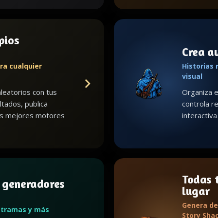
pios
Crea a
ra cualquier
Historias 
visual
leatorios con tus
Organiza e
ltados, publica
controla re
us mejores motores
interactiv
Todas t
 generadores
lugar
Genera de
 tramas y más
Story Shac