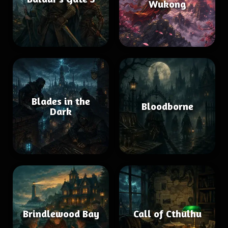
Wukong
Blades in the
Bloodborne
Dark
Brindlewood Bay
Call of Cthulhu