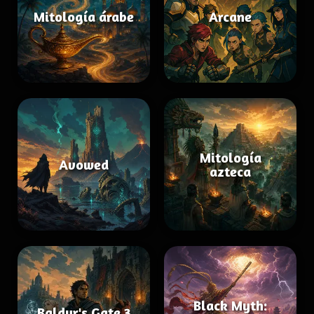
Mitología árabe
Arcane
Mitología
Avowed
azteca
Black Myth:
Baldur's Gate 3