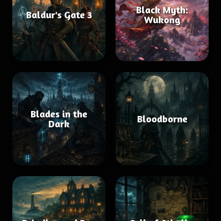
Black Myth:
Baldur's Gate 3
Wukong
Blades in the
Bloodborne
Dark