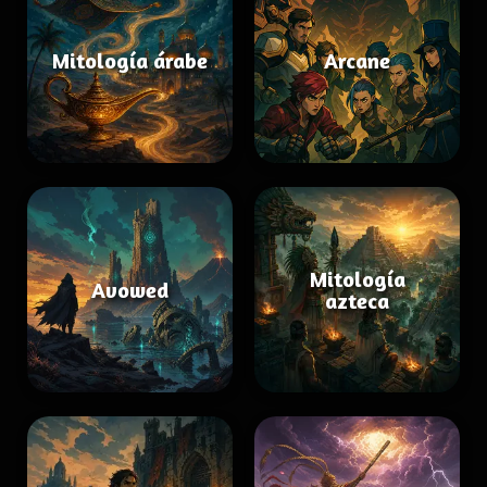
Mitología árabe
Arcane
Mitología
Avowed
azteca