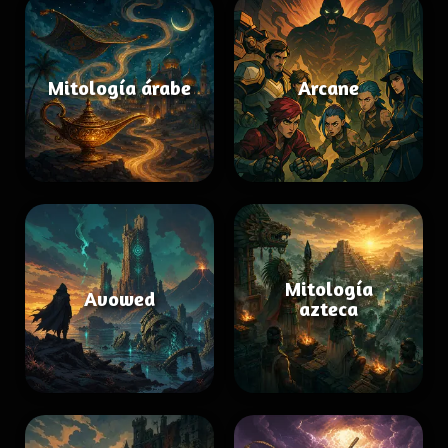
Mitología árabe
Arcane
Mitología
Avowed
azteca