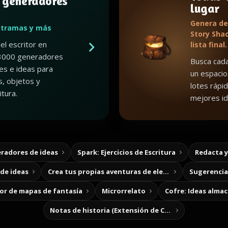
 generadores
lugar
Genera de
 tramas y más
Story Shac
el escritor en
lista final.
3000 generadores
Busca cada
es e ideas para
un espacio
, objetos y
lotes rápid
tura.
mejores id
radores de ideas
Spark: Ejercicios de Escritura
Redacta 
de ideas
Crea tus propias aventuras de elección
Sugerencias
r de mapas de fantasía
Microrrelato
Cofre: Ideas alma
Notas de historia (Extensión de Chrome)