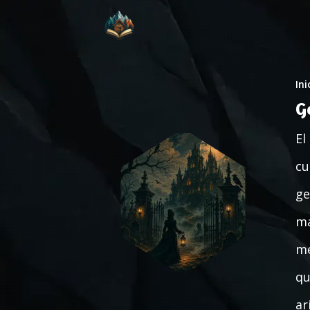
Ini
G
El
cu
ge
ma
me
qu
ar