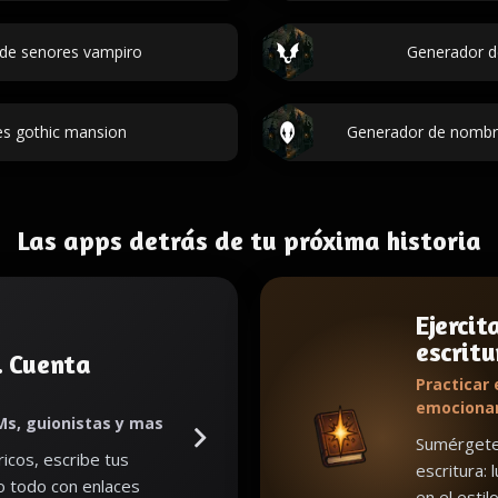
de senores vampiro
Generador d
s gothic mansion
Generador de nombre
Las apps detrás de tu próxima historia
Ejercit
escritu
. Cuenta
Practicar 
emociona
Ms, guionistas y mas
Sumérgete 
icos, escribe tus
escritura: 
lo todo con enlaces
en el estil