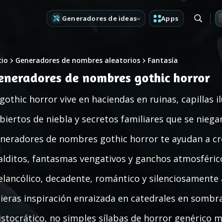
Generadores de ideas
Apps
cio
Generadores de nombres aleatorios
Fantasía
eneradores de nombres gothic horror
 gothic horror vive en haciendas en ruinas, capillas
biertos de niebla y secretos familiares que se nieg
neradores de nombres gothic horror te ayudan a cre
lditos, fantasmas vengativos y ganchos atmosféri
lancólico, decadente, romántico y silenciosamente
ieras inspiración enraizada en catedrales en sombr
istocrático, no simples sílabas de horror genérico m