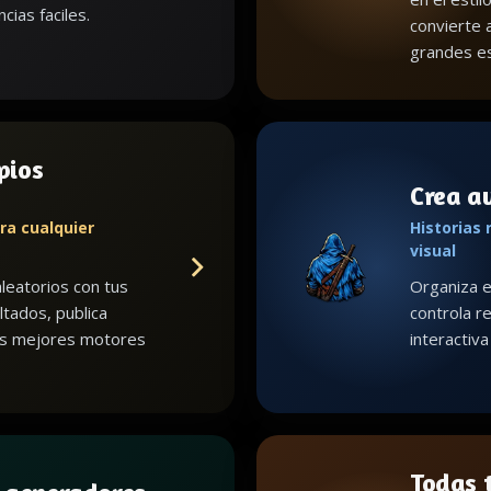
cias faciles.
convierte 
grandes es
pios
Crea a
ra cualquier
Historias 
visual
leatorios con tus
Organiza e
ltados, publica
controla re
us mejores motores
interactiv
Todas t