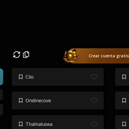
Crear cuenta gratis
Clio
Ondinecove
Thalnalusea