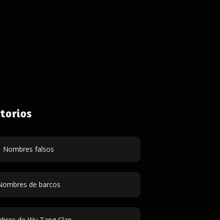
torios
Nombres falsos
Nombres de barcos
bres de Wu Tang Clan