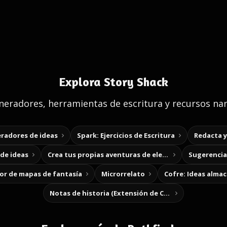
Explora Story Shack
eradores, herramientas de escritura y recursos nar
radores de ideas
Spark: Ejercicios de Escritura
Redacta 
de ideas
Crea tus propias aventuras de elección
Sugerencias
r de mapas de fantasía
Microrrelato
Cofre: Ideas alma
Notas de historia (Extensión de Chrome)