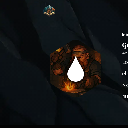
Ini
G
Act
Lo
el
No
nu