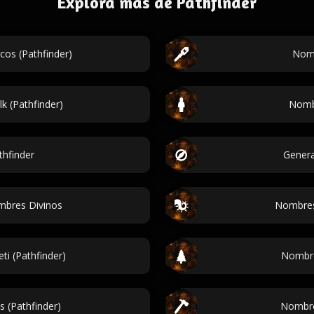
Explora más de Pathfinder
os (Pathfinder)
Nomb
k (Pathfinder)
Nombr
thfinder
Gener
mbres Divinos
Nombres 
i (Pathfinder)
Nombres
 (Pathfinder)
Nombre