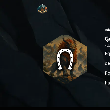
Ini
G
Act
Eq
de
Po
ha