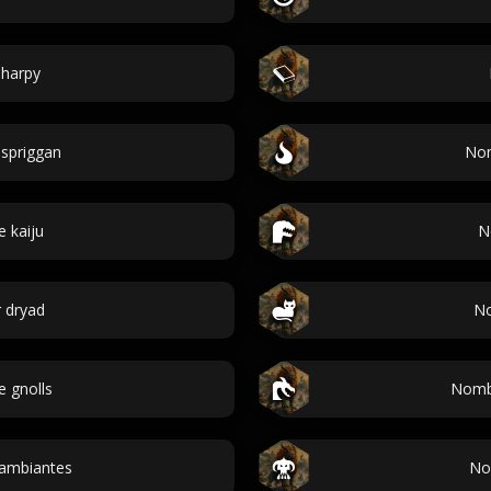
harpy
spriggan
Nom
 kaiju
N
 dryad
No
 gnolls
Nombr
ambiantes
No