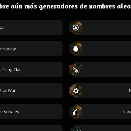
bre aún más generadores de nombres alea
dos
personaje
 Tang Clan
Star Wars
N
ersonajes
Ide