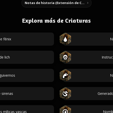
Notas de historia (Extensión de Chrome)
Explora más de Criaturas
e fénix
N
e lich
Instru
guivernos
N
 sirenas
Generado
s míticas vascas
Nombr