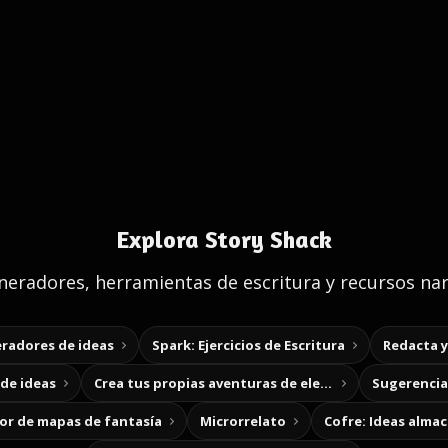
Explora Story Shack
eradores, herramientas de escritura y recursos nar
radores de ideas
Spark: Ejercicios de Escritura
Redacta 
de ideas
Crea tus propias aventuras de elección
Sugerencias
r de mapas de fantasía
Microrrelato
Cofre: Ideas alma