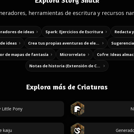
Explora Story Shack
eradores, herramientas de escritura y recursos nar
radores de ideas
Spark: Ejercicios de Escritura
Redacta 
de ideas
Crea tus propias aventuras de elección
Sugerencias
r de mapas de fantasía
Microrrelato
Cofre: Ideas alma
Notas de historia (Extensión de Chrome)
Explora más de Criaturas
Little Pony
N
 kaiju
Generado