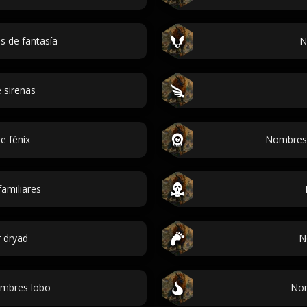
 de fantasía
N
 sirenas
e fénix
Nombres d
amiliares
 dryad
N
mbres lobo
Nom