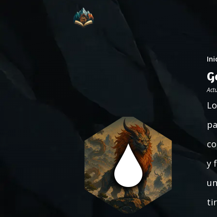
Ini
G
Act
Lo
pa
co
y 
un
ti