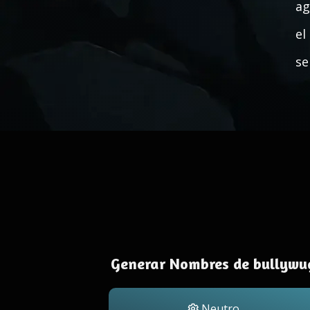
ag
el
se
Generar Nombres de bullywu
Neutro