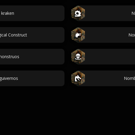
 kraken
N
ical Construct
No
monstruos
guivernos
Nombr