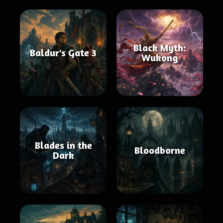
Black Myth:
Baldur's Gate 3
Wukong
Blades in the
Bloodborne
Dark