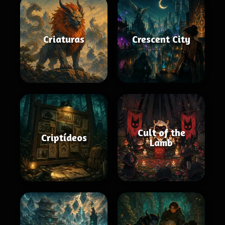
Criaturas
Crescent City
Cult of the
Criptídeos
Lamb