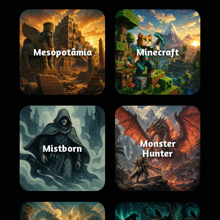
Mesopotâmia
Minecraft
Monster
Mistborn
Hunter