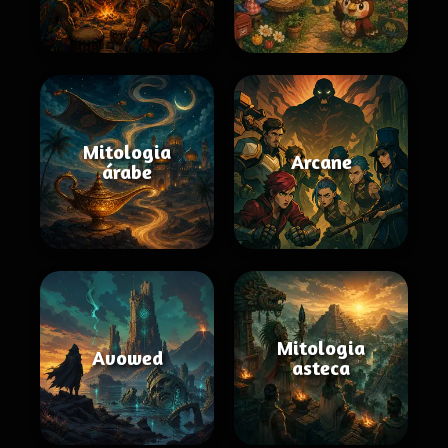
Mitologia
Arcane
árabe
Mitologia
Avowed
asteca