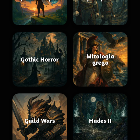
Mitologia
Gothic Horror
grega
Guild Wars
Hades II