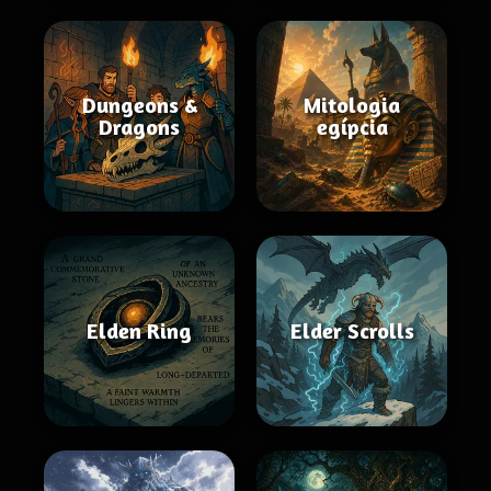
Dungeons &
Mitologia
Dragons
egípcia
Elden Ring
Elder Scrolls