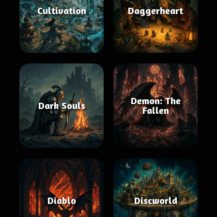
Cultivation
Daggerheart
Demon: The
Dark Souls
Fallen
Diablo
Discworld