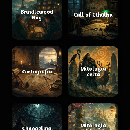
Brindlewood
Call of Cthulhu
Bay
Mitologia
Cartografia
celta
Mitologia
Changeling