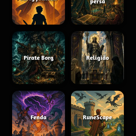
persa
Pirate Borg
Religião
Fenda
RuneScape