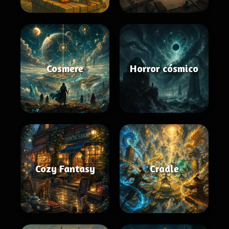
Cosmere
Horror cósmico
Cozy Fantasy
Cradle