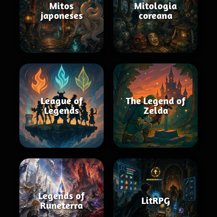
Mitos
Mitologia
japoneses
coreana
League of
The Legend of
Legends
Zelda
Legends of
LitRPG
Runeterra