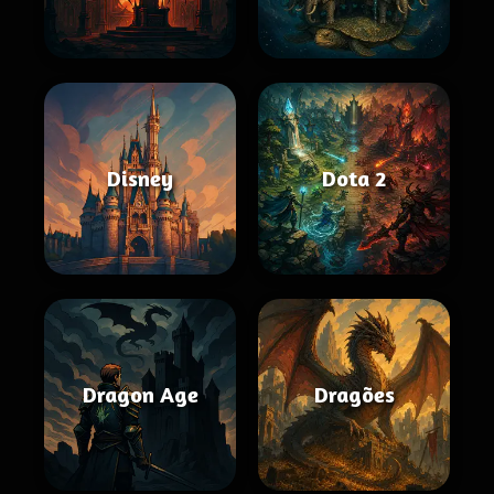
Disney
Dota 2
Dragon Age
Dragões