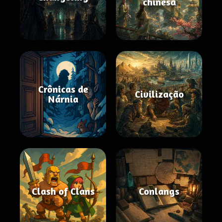
chinesa
Crônicas de
Civilização
Nárnia
Clash of Clans
Conlangs