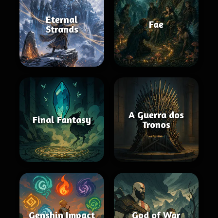
Eternal
Fae
Strands
A Guerra dos
Final Fantasy
Tronos
Genshin Impact
God of War