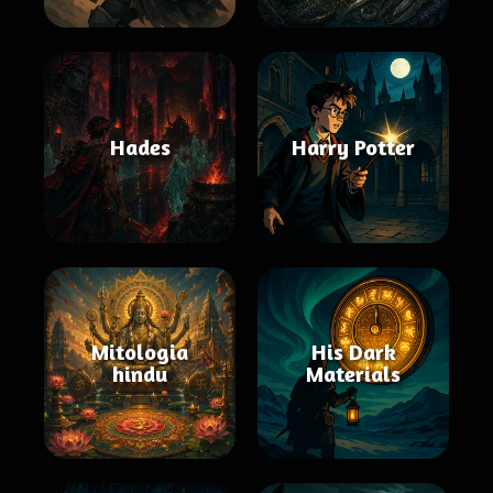
Hades
Harry Potter
Mitologia
His Dark
hindu
Materials