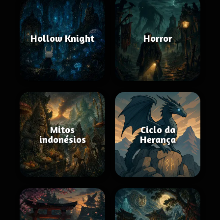
Hollow Knight
Horror
Mitos
Ciclo da
indonésios
Herança