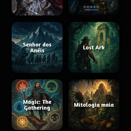
Senhor dos
Lost Ark
Anéis
Magic: The
Mitologia maia
Gathering