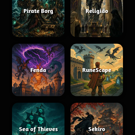
Pirate Borg
Religião
Fenda
RuneScape
Sea of Thieves
Sekiro