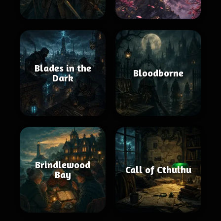
Blades in the
Bloodborne
Dark
Brindlewood
Call of Cthulhu
Bay