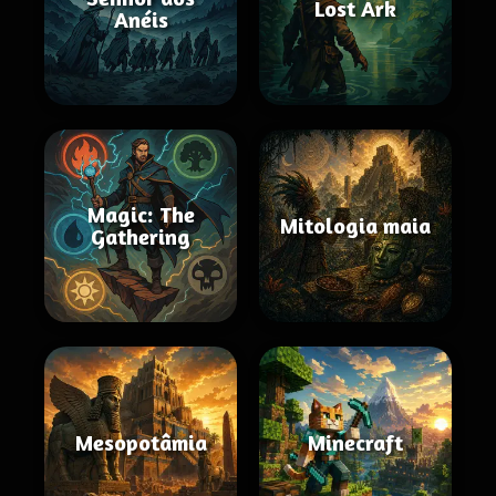
Lost Ark
Anéis
Magic: The
Mitologia maia
Gathering
Mesopotâmia
Minecraft