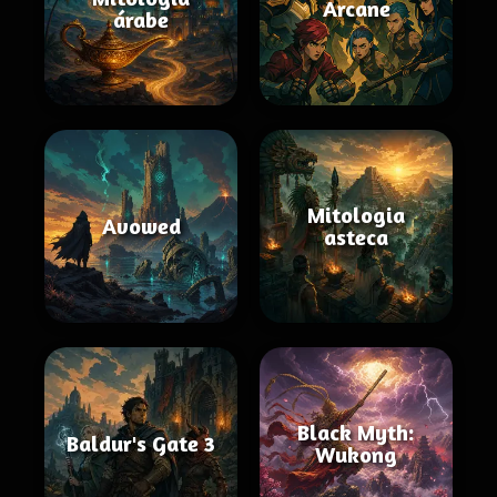
Arcane
árabe
Mitologia
Avowed
asteca
Black Myth:
Baldur's Gate 3
Wukong