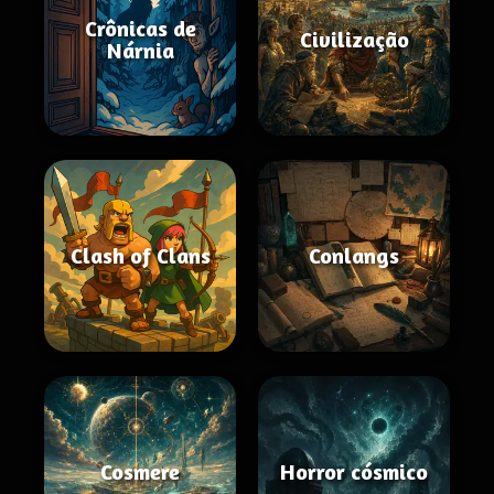
Crônicas de
Civilização
Nárnia
Clash of Clans
Conlangs
Cosmere
Horror cósmico