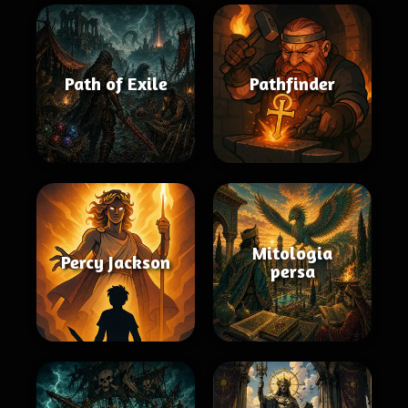
Path of Exile
Pathfinder
Mitologia
Percy Jackson
persa