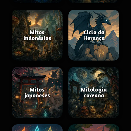
Mitos
Ciclo da
indonésios
Herança
Mitos
Mitologia
japoneses
coreana