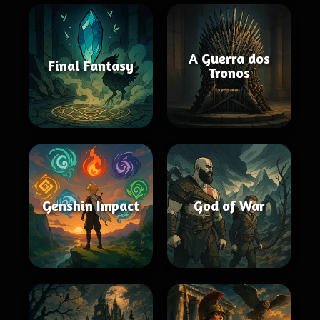
A Guerra dos
Final Fantasy
Tronos
Genshin Impact
God of War