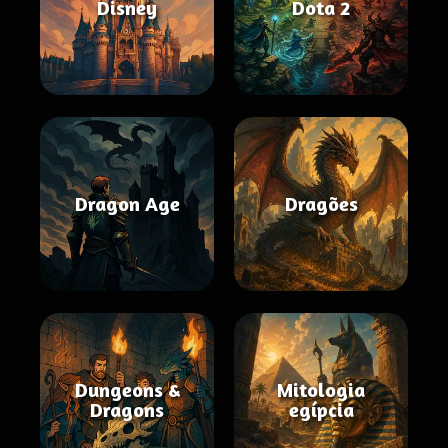
Disney
Dota 2
Dragon Age
Dragões
Dungeons &
Mitologia
Dragons
egípcia