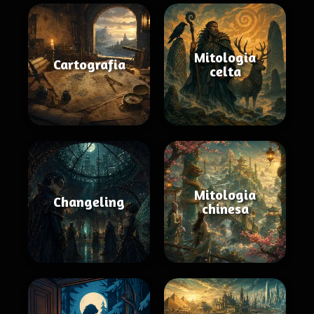
Mitologia
Cartografia
celta
Mitologia
Changeling
chinesa