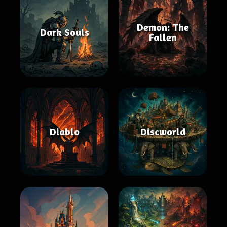
Demon: The
Dark Souls
Fallen
Diablo
Discworld