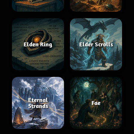
Elden Ring
Elder Scrolls
Eternal
Fae
Strands