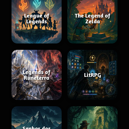
League of
The Legend of
Legends
Zelda
Legends of
LitRPG
Runeterra
Senhor dos