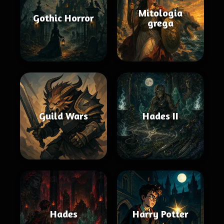
Mitologia
Gothic Horror
grega
Guild Wars
Hades II
Hades
Harry Potter