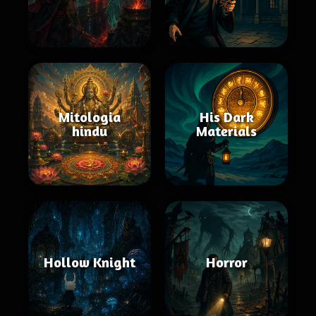
Mitologia
His Dark
hindu
Materials
Hollow Knight
Horror