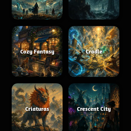
Cozy Fantasy
Cradle
Criaturas
Crescent City