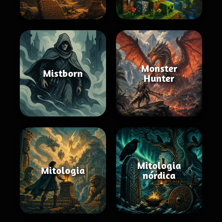
Monster
Mistborn
Hunter
Mitologia
Mitologia
nórdica