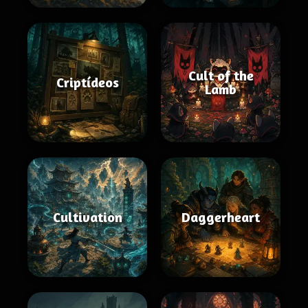
Cult of the
Criptídeos
Lamb
Cultivation
Daggerheart