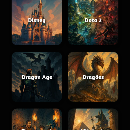
Disney
Dota 2
Dragon Age
Dragões