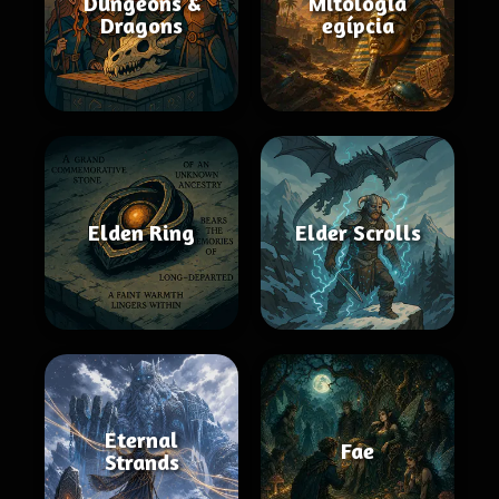
Dungeons &
Mitologia
Dragons
egípcia
Elden Ring
Elder Scrolls
Eternal
Fae
Strands