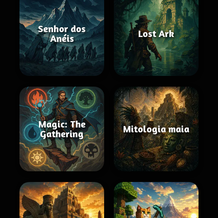
Senhor dos
Lost Ark
Anéis
Magic: The
Mitologia maia
Gathering