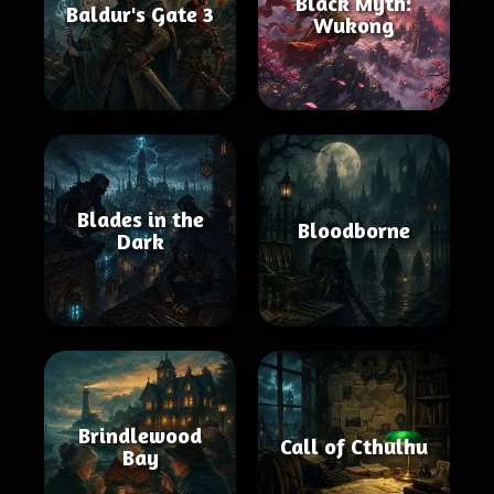
Black Myth:
Baldur's Gate 3
Wukong
Blades in the
Bloodborne
Dark
Brindlewood
Call of Cthulhu
Bay