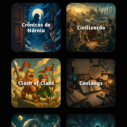
Crônicas de
Civilização
Nárnia
Clash of Clans
Conlangs