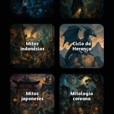
Mitos
Ciclo da
indonésios
Herança
Mitos
Mitologia
japoneses
coreana