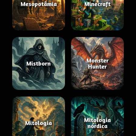
Mesopotâmia
Minecraft
Monster
Mistborn
Hunter
Mitologia
Mitologia
nórdica