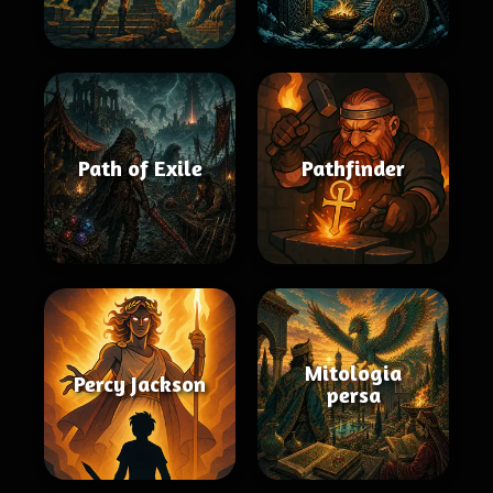
Path of Exile
Pathfinder
Mitologia
Percy Jackson
persa