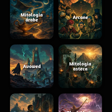
Mitologia
Arcane
árabe
Mitologia
Avowed
asteca