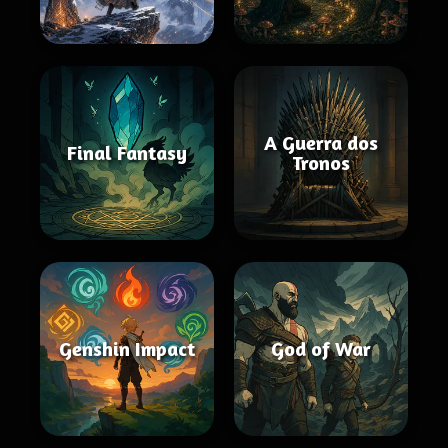
A Guerra dos
Final Fantasy
Tronos
Genshin Impact
God of War