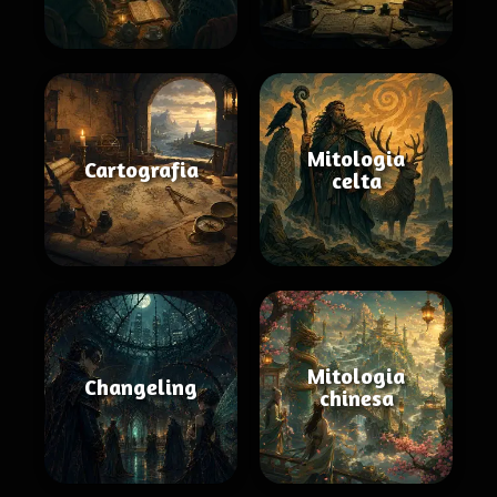
Mitologia
Cartografia
celta
Mitologia
Changeling
chinesa