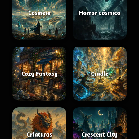
Cosmere
Horror cósmico
Cozy Fantasy
Cradle
Criaturas
Crescent City