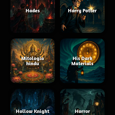
Hades
Harry Potter
Mitologia
His Dark
hindu
Materials
Hollow Knight
Horror