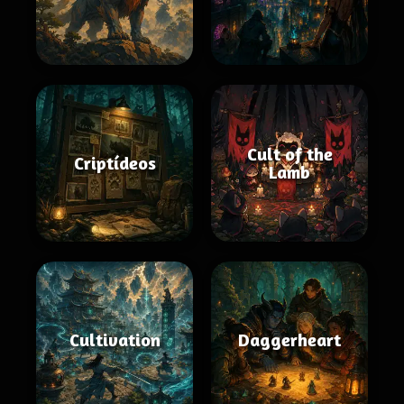
Cult of the
Criptídeos
Lamb
Cultivation
Daggerheart