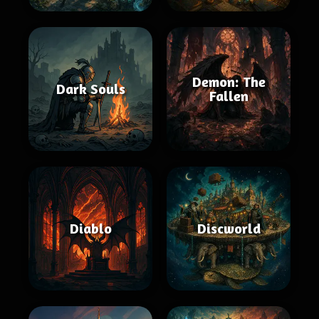
Demon: The
Dark Souls
Fallen
Diablo
Discworld