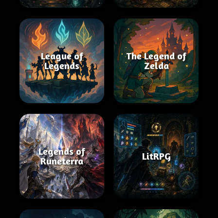
League of
The Legend of
Legends
Zelda
Legends of
LitRPG
Runeterra