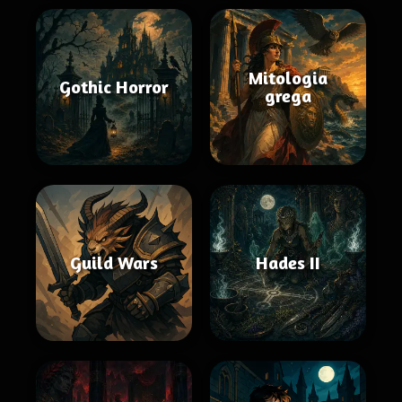
Mitologia
Gothic Horror
grega
Guild Wars
Hades II